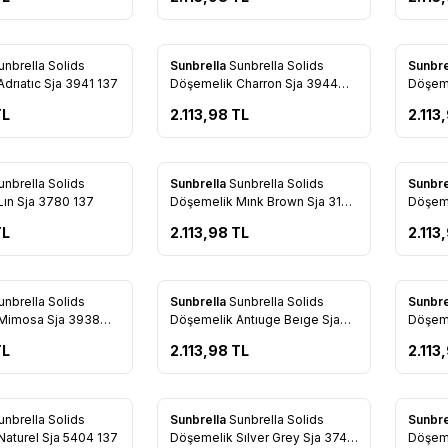
Yeni
Yeni
unbrella Solids
Sunbrella
Sunbrella Solids
Sunbre
re Ekle
Favorilere Ekle
Favo
drıatıc Sja 3941 137
Döşemelik Charron Sja 3944
Döşeme
137
137
L
2.113,98
TL
2.113
Yeni
Yeni
unbrella Solids
Sunbrella
Sunbrella Solids
Sunbre
re Ekle
Favorilere Ekle
Favo
ın Sja 3780 137
Döşemelik Mınk Brown Sja 3127
137
L
2.113,98
TL
2.113
Yeni
Yeni
unbrella Solids
Sunbrella
Sunbrella Solids
Sunbre
re Ekle
Favorilere Ekle
Favo
sa Sja 3938
Döşemelik Antıuge Beıge Sja
Döşeme
5422 137
5476 
L
2.113,98
TL
2.113
Yeni
Yeni
unbrella Solids
Sunbrella
Sunbrella Solids
Sunbre
re Ekle
Favorilere Ekle
Favo
Döşemelik Naturel Sja 5404 137
Döşemelik Sılver Grey Sja 3741
Döşeme