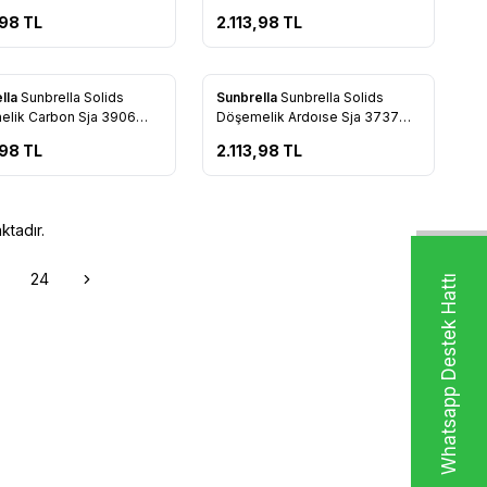
137
,98
TL
2.113,98
TL
Yeni
lla
Sunbrella Solids
Sunbrella
Sunbrella Solids
rilere Ekle
Favorilere Ekle
k Carbon Sja 3906
Döşemelik Ardoıse Sja 3737
137
,98
TL
2.113,98
TL
tadır.
24
Whatsapp Destek Hattı