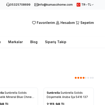
05325708699
info@kumascihome.com
TR
TL
Favorilerim
Hesabım
Sepetim
ı
Markalar
Blog
Sipariş Takip
Yeni
lla
Sunbrella Solids
Sunbrella
Sunbrella Solids
rilere Ekle
Favorilere Ekle
lik Mineral Blue Chıne
Döşemelik Aruba Sja 5416 137
93 137
,98
TL
2.113,98
TL