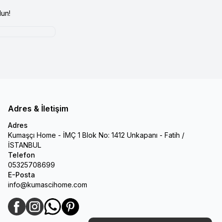
un!
Adres & İletişim
Adres
Kumaşçı Home - İMÇ 1 Blok No: 1412 Unkapanı - Fatih /
İSTANBUL
Telefon
05325708699
E-Posta
info@kumascihome.com
Facebook
Instagram
WhatsApp
Pinterest