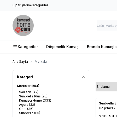
Siparişlerim
Kategoriler
Kategoriler
Döşemelik Kumaş
Branda Kumaşla
Ana Sayfa
Markalar
Kategori
Markalar
(554)
Sauleda
(42)
Sunbrella Plus
(26)
Kumaşçı Home
(333)
Yeni
Sunbrella
S
Agora
(32)
Favorile
Döşemelik True 
Corti
(36)
137
Sunbrella
(85)
2.113,98
T