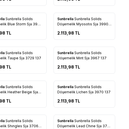
Yeni
lla
Sunbrella Solids
Sunbrella
Sunbrella Solids
rilere Ekle
Favorilere Ekle
lik Blue Storm Sja 3942
Döşemelik Myosotıs Sja 3990
137
,98
TL
2.113,98
TL
Yeni
lla
Sunbrella Solids
Sunbrella
Sunbrella Solids
rilere Ekle
Favorilere Ekle
Döşemelik Taupe Sja 3729 137
Döşemelik Mınt Sja 3967 137
,98
TL
2.113,98
TL
Yeni
lla
Sunbrella Solids
Sunbrella
Sunbrella Solids
rilere Ekle
Favorilere Ekle
lik Heather Beige Sja
Döşemelik Lichen Sja 3970 137
137
,98
TL
2.113,98
TL
Yeni
lla
Sunbrella Solids
Sunbrella
Sunbrella Solids
rilere Ekle
Favorilere Ekle
lik Shıngles Sja 3706
Döşemelik Lead Chıne Sja 3756