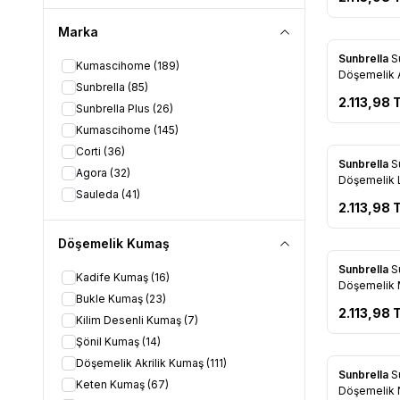
Marka
Yeni
Sunbrella
S
Kumascihome
(189)
Favorile
Döşemelik A
Sunbrella
(85)
2.113,98
T
Sunbrella Plus
(26)
Kumascihome
(145)
Corti
(36)
Yeni
Sunbrella
S
Agora
(32)
Favorile
Döşemelik L
Sauleda
(41)
2.113,98
T
Döşemelik Kumaş
Yeni
Sunbrella
S
Kadife Kumaş
(16)
Favorile
Döşemelik Mimo
Bukle Kumaş
(23)
137
2.113,98
T
Kilim Desenli Kumaş
(7)
Şönil Kumaş
(14)
Döşemelik Akrilik Kumaş
(111)
Yeni
Sunbrella
S
Keten Kumaş
(67)
Favorile