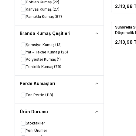
Goblen Kumaş
(22)
2.113,98
T
Kanvas Kumaş
(27)
Pamuklu Kumaş
(87)
Yeni
Sunbrella
S
Favorile
Döşemelik P
Branda Kumaş Çeşitleri
3777 137
2.113,98
T
Şemsiye Kumaş
(13)
Yat - Tekne Kumaşı
(26)
Polyester Kumaş
(1)
Tentelik Kumaş
(79)
Perde Kumaşları
Fon Perde
(118)
Ürün Durumu
Stoktakiler
Yeni Ürünler