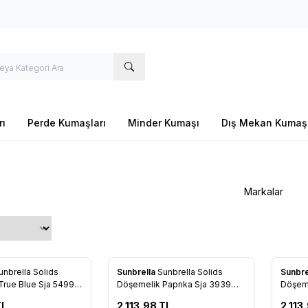
rı
Perde Kumaşları
Minder Kumaşı
Dış Mekan Kumaş
Markalar
Yeni
Yeni
unbrella Solids
Sunbrella
Sunbrella Solids
Sunbre
re Ekle
Favorilere Ekle
Favo
Blue Sja 5499
Döşemelik Paprıka Sja 3939
Döşeme
137
Sja 37
L
2.113,98
TL
2.113