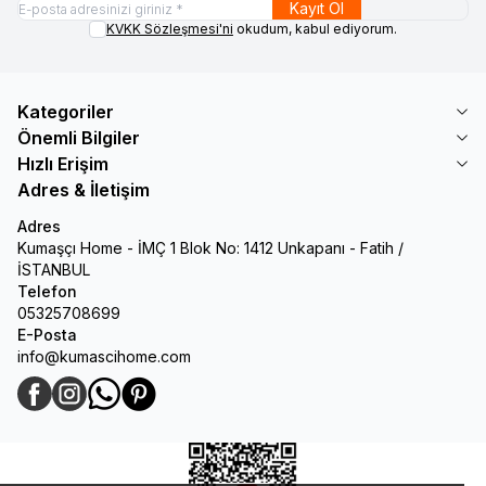
Kayıt Ol
KVKK Sözleşmesi'ni
okudum, kabul ediyorum.
Kategoriler
Önemli Bilgiler
Hızlı Erişim
Adres & İletişim
Adres
Kumaşçı Home - İMÇ 1 Blok No: 1412 Unkapanı - Fatih /
İSTANBUL
Telefon
05325708699
E-Posta
info@kumascihome.com
Facebook
Instagram
WhatsApp
Pinterest