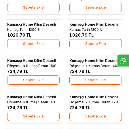
Sepete Ekle
Sepete Ekle
Kumaşçı Home
Kilim Desenli
Kumaşçı Home
Kilim Desenli
Yeni
Yeni
Favorilere Ekle
Favorilere Ekle
Kumaş Tarih 1200 B
Kumaş Tarih 1200 A
W
h
t
s
a
p
p
D
e
s
e
H
a
t
t
1.026,79
TL
1.026,79
TL
Sepete Ekle
Sepete Ekle
Kumaşçı Home
Kilim Desenli
Kumaşçı Home
Kilim Desenli
Yeni
Yeni
Favorilere Ekle
Favorilere Ekle
Döşemelik Kumaş Beran 1100
Döşemelik Kumaş Beran 1400
C
724,79
TL
A
724,79
TL
Sepete Ekle
Sepete Ekle
Kumaşçı Home
Kilim Desenli
Kumaşçı Home
Kilim Desenli
Yeni
Yeni
Favorilere Ekle
Favorilere Ekle
Döşemelik Kumaş Beran 1400
Döşemelik Kumaş Beran 7700
C
724,79
TL
A
724,79
TL
Sepete Ekle
Sepete Ekle