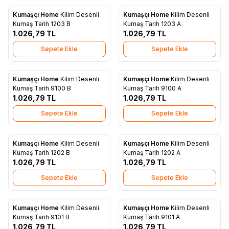
Kumaşçı Home
Kilim Desenli
Kumaşçı Home
Kilim Desenli
Yeni
Yeni
Favorilere Ekle
Favorilere Ekle
Kumaş Tarih 1203 B
Kumaş Tarih 1203 A
1.026,79
TL
1.026,79
TL
Sepete Ekle
Sepete Ekle
Kumaşçı Home
Kilim Desenli
Kumaşçı Home
Kilim Desenli
Yeni
Yeni
Favorilere Ekle
Favorilere Ekle
Kumaş Tarih 9100 B
Kumaş Tarih 9100 A
1.026,79
TL
1.026,79
TL
Sepete Ekle
Sepete Ekle
Kumaşçı Home
Kilim Desenli
Kumaşçı Home
Kilim Desenli
Yeni
Yeni
Favorilere Ekle
Favorilere Ekle
Kumaş Tarih 1202 B
Kumaş Tarih 1202 A
1.026,79
TL
1.026,79
TL
Sepete Ekle
Sepete Ekle
Kumaşçı Home
Kilim Desenli
Kumaşçı Home
Kilim Desenli
Yeni
Yeni
Favorilere Ekle
Favorilere Ekle
Kumaş Tarih 9101 B
Kumaş Tarih 9101 A
1.026,79
TL
1.026,79
TL