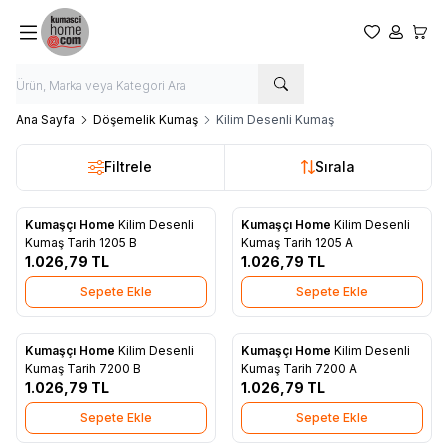
Favorilerim
Hesabım
Sepet
Ana Sayfa
Döşemelik Kumaş
Kilim Desenli Kumaş
Filtrele
Sırala
Kumaşçı Home
Kilim Desenli
Kumaşçı Home
Kilim Desenli
Yeni
Yeni
Favorilere Ekle
Favorilere Ekle
Kumaş Tarih 1205 B
Kumaş Tarih 1205 A
1.026,79
TL
1.026,79
TL
Sepete Ekle
Sepete Ekle
Kumaşçı Home
Kilim Desenli
Kumaşçı Home
Kilim Desenli
Yeni
Yeni
Favorilere Ekle
Favorilere Ekle
Kumaş Tarih 7200 B
Kumaş Tarih 7200 A
1.026,79
TL
1.026,79
TL
Sepete Ekle
Sepete Ekle