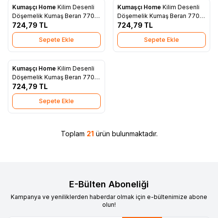
Kumaşçı Home
Kilim Desenli
Kumaşçı Home
Kilim Desenli
Yeni
Yeni
Favorilere Ekle
Favorilere Ekle
Döşemelik Kumaş Beran 7700
Döşemelik Kumaş Beran 7702
C
724,79
TL
A
724,79
TL
Sepete Ekle
Sepete Ekle
Kumaşçı Home
Kilim Desenli
Yeni
Favorilere Ekle
Döşemelik Kumaş Beran 7702
C
724,79
TL
Sepete Ekle
Toplam
21
ürün bulunmaktadır.
E-Bülten Aboneliği
Kampanya ve yeniliklerden haberdar olmak için e-bültenimize abone
olun!