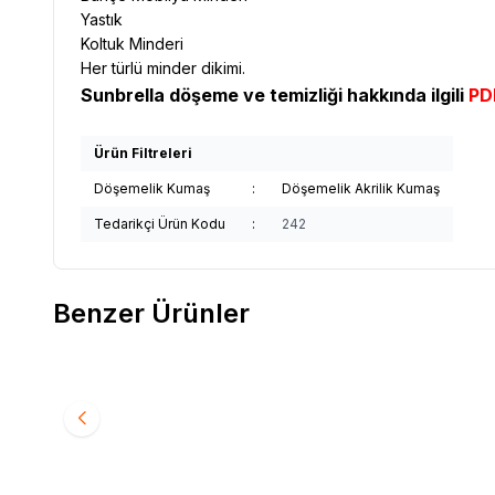
Yastık
Koltuk Minderi
Her türlü minder dikimi.
Sunbrella döşeme ve temizliği hakkında ilgili
PDF
Ürün Filtreleri
Döşemelik Kumaş
:
Döşemelik Akrilik Kumaş
Tedarikçi Ürün Kodu
:
242
Benzer Ürünler
Yeni
Yeni
Sunbrella
Sunbrella Relax Döşemelik Sand RLX
Sunbrel
Favorilere Ekle
Favori
B102 150
B113 150
1.991,91
TL
1.991,9