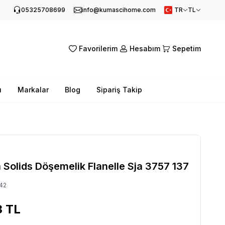
05325708699
info@kumascihome.com
TR
TL
Favorilerim
Hesabım
Sepetim
ı
Markalar
Blog
Sipariş Takip
 Solids Döşemelik Flanelle Sja 3757 137
42
3
TL