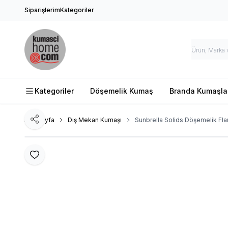
Siparişlerim
Kategoriler
Kategoriler
Döşemelik Kumaş
Branda Kumaşla
Ana Sayfa
Dış Mekan Kumaşı
Sunbrella Solids Döşemelik Fla
Paylaş
Favoriye Ekle