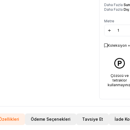
Daha Fazla
Sun
Daha Fazla
Dış
Metre
Koleksiyon +
Çözücü ve
tetraklor
kullanmayınız
zellikleri
Ödeme Seçenekleri
Tavsiye Et
İade Ko