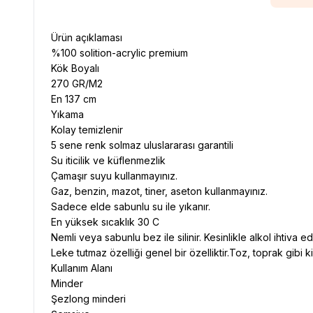
Ürün açıklaması
%100 solition-acrylic premium
Kök Boyalı
270 GR/M2
En 137 cm
Yıkama
Kolay temizlenir
5 sene renk solmaz uluslararası garantili
Su iticilik ve küflenmezlik
Çamaşır suyu kullanmayınız.
Gaz, benzin, mazot, tiner, aseton kullanmayınız.
Sadece elde sabunlu su ile yıkanır.
En yüksek sıcaklık 30 C
Nemli veya sabunlu bez ile silinir. Kesinlikle alkol ihtiva e
Leke tutmaz özelliği genel bir özelliktir.Toz, toprak gibi ki
Kullanım Alanı
Minder
Şezlong minderi