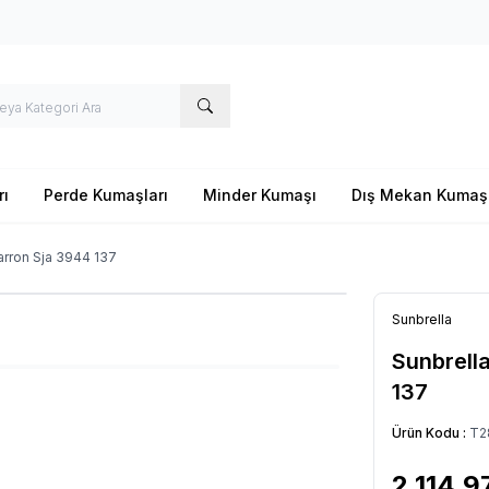
rı
Perde Kumaşları
Minder Kumaşı
Dış Mekan Kumaş
arron Sja 3944 137
Sunbrella
Sunbrell
137
Ürün Kodu :
T2
2.114,9