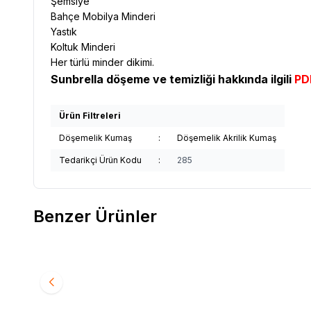
Şemsiye
Bahçe Mobilya Minderi
Yastık
Koltuk Minderi
Her türlü minder dikimi.
Sunbrella döşeme ve temizliği hakkında ilgili
PDF
Ürün Filtreleri
Döşemelik Kumaş
:
Döşemelik Akrilik Kumaş
Tedarikçi Ürün Kodu
:
285
Benzer Ürünler
Yeni
Yeni
Sunbrella
Sunbrella Relax Döşemelik Sand RLX
Sunbrel
Favorilere Ekle
Favori
B102 150
B113 150
1.994,12
TL
1.994,