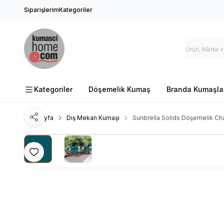
Siparişlerim
Kategoriler
Kategoriler
Döşemelik Kumaş
Branda Kumaşla
Ana Sayfa
Dış Mekan Kumaşı
Sunbrella Solids Döşemelik Ch
Paylaş
Favoriye Ekle