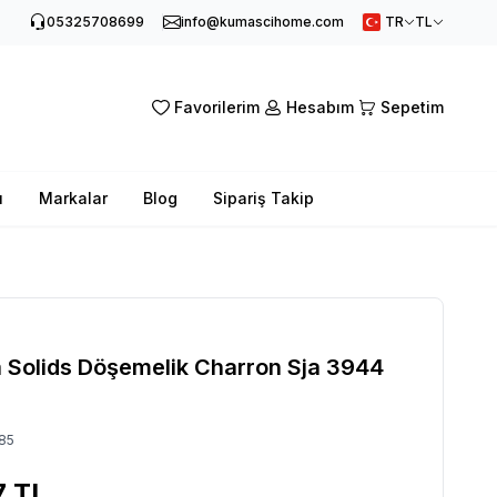
05325708699
info@kumascihome.com
TR
TL
Favorilerim
Hesabım
Sepetim
ı
Markalar
Blog
Sipariş Takip
a Solids Döşemelik Charron Sja 3944
85
7
TL