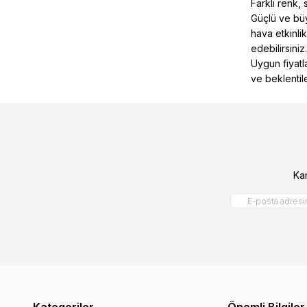
Farklı renk,
Güçlü ve bü
hava etkinli
edebilirsiniz.
Uygun fiyatl
ve beklentile
Ka
Kategoriler
Önemli Bilgiler