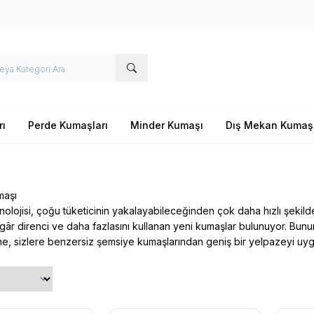
rı
Perde Kumaşları
Minder Kumaşı
Dış Mekan Kumaş
maşı
olojisi, çoğu tüketicinin yakalayabileceğinden çok daha hızlı şekilde 
zgâr direnci ve daha fazlasını kullanan yeni kumaşlar bulunuyor. Bunun anl
me
, sizlere benzersiz şemsiye kumaşlarından geniş bir yelpazeyi u