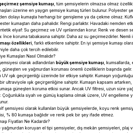
geçirmez şemsiye kumaşı
, tüm şemsiyelerin olmazsa olmaz özellik
şları üzerine en yaygın şemsiye kumaş türleri bulunur.
Polyester ş
den dolayı kumaşta herhangi bir genişleme ya da çekme olmaz. Küfl
ester kumaştan daha pahalıdır. Rengi parlaktır. Havadaki nemden etki
ntetik elyaf: Su geçirmez ve UV ışınlarından korur. Renk ve desen s
a: İnce koruma tabakasına sahiptir. Daha az su geçirmezdirler. Nemli ik
aşı özellikleri
, farklı etkenlere sahiptir. En iyi şemsiye kumaşı ol
iyle daha çok tercih edilebilir.
e Kumaşları Nasıl Olmalıdır?
 şemsiyesi olarak adlandırılan
büyük şemsiye kumaşı
, kumsallarda, 
, güneşten ve yağmurdan koruması önemli özelliklerin başında gelir.
 UV ışık geçirgenliği üzerinde bir etkiye sahiptir. Kumaşın yoğunluğun
r ultraviyole ışık geçirgenliğine sahiptir. Kumaşın kapsamı artarken, ul
 Kumaşa güneşten koruma etkisi sunar. Ancak UV filtresi, uzun süre 
 Çoğunlukla siyah ve gümüş kaplama olmak üzere, UV engelleme yönt
unur.
olf şemsiyesi olarak kullanılan büyük şemsiyelerde, koyu renk şemsi
si, % 80 kumaşa bağlıdır ve renk pek bir şey ifade etmez.
şı Fiyatları Ne Kadardır?
yağmurdan koruyan el tipi şemsiyeler, dış mekân şemsiyeleri, plaj ve 