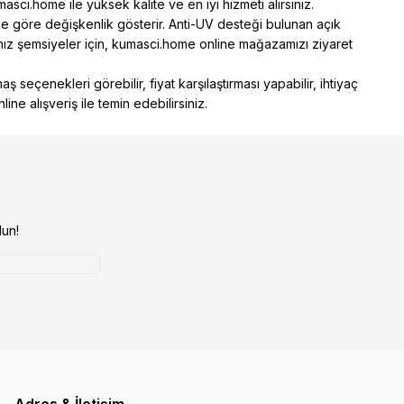
ci.home ile yüksek kalite ve en iyi hizmeti alırsınız.
e göre değişkenlik gösterir. Anti-UV desteği bulunan açık
ız şemsiyeler için, kumasci.home online mağazamızı ziyaret
çenekleri görebilir, fiyat karşılaştırması yapabilir, ihtiyaç
ine alışveriş ile temin edebilirsiniz.
un!
Adres & İletişim