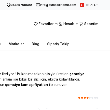
05325708699
info@kumascihome.com
TR
TL
Favorilerim
Hesabım
Sepetim
ı
Markalar
Blog
Sipariş Takip
ilerliyor. UV koruma teknolojisiyle üretilen
şemsiye
amı ise bilgili bir alıcı için, ekstra kolaylıklardır.
ygun
şemsiye kumaşı fiyatları
ile sunuyor.