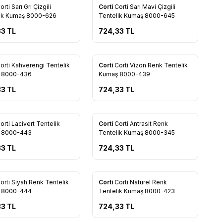
Yeni
rti Sarı Gri Çizgili
Corti
Corti Sarı Mavi Çizgili
rilere Ekle
Favorilere Ekle
lik Kumaş 8000-626
Tentelik Kumaş 8000-645
33
TL
724,33
TL
Yeni
orti Kahverengi Tentelik
Corti
Corti Vizon Renk Tentelik
rilere Ekle
Favorilere Ekle
 8000-436
Kumaş 8000-439
33
TL
724,33
TL
Yeni
orti Lacivert Tentelik
Corti
Corti Antrasit Renk
rilere Ekle
Favorilere Ekle
 8000-443
Tentelik Kumaş 8000-345
33
TL
724,33
TL
Yeni
orti Siyah Renk Tentelik
Corti
Corti Naturel Renk
rilere Ekle
Favorilere Ekle
 8000-444
Tentelik Kumaş 8000-423
33
TL
724,33
TL