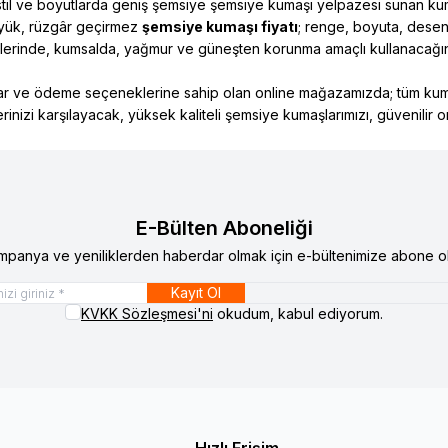
 stil ve boyutlarda geniş şemsiye şemsiye kumaşı yelpazesi sunan kumas
yük, rüzgâr geçirmez
şemsiye kumaşı fiyatı
; renge, boyuta, desen
klerinde, kumsalda, yağmur ve güneşten korunma amaçlı kullanacağın
ar ve ödeme seçeneklerine sahip olan online mağazamızda; tüm kumaş se
rinizi karşılayacak, yüksek kaliteli şemsiye kumaşlarımızı, güvenilir onl
E-Bülten Aboneliği
mpanya ve yeniliklerden haberdar olmak için e-bültenimize abone ol
Kayıt Ol
KVKK Sözleşmesi'ni
okudum, kabul ediyorum.
Hızlı Erişim