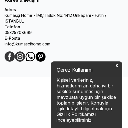
Adres
Kumaşçı Home - İMÇ 1 Blok No: 1412 Unkapanı - Fatih /
İSTANBUL
Telefon
05325708699
E-Posta
info@kumascihome.com
Facebook
Instagram
WhatsApp
Pinterest
X
Çerez Kullanımı
Kişisel verileriniz,
hizmetlerimizin daha iyi bir
şekilde sunulması için
mevzuata uygun bir şekilde
toplanıp işlenir. Konuyla
ilgili detaylı bilgi almak için
Gizlilik Politikamızı
inceleyebilirsiniz.