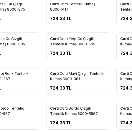
Yeni
Yeni
Mavi Gri Çizgili
Corti
Corti Tentelik Kumaş
Corti
Co
re Ekle
Favorilere Ekle
Favo
umaş 8000-875
8000-M17
Tente
L
724,33
TL
724,
Yeni
Yeni
arı Gri Çizgili
Corti
Corti Yeşil Gri Çizgili
Corti
C
re Ekle
Favorilere Ekle
Favo
umaş 8000-605
Tentelik Kumaş 8000-505
Kumaş
L
724,33
TL
724,
Yeni
Yeni
Bej Renk Tentelik
Corti
Corti Mavi Çizgili Tentelik
Corti
C
re Ekle
Favorilere Ekle
Favo
0-367
Kumaş 8000-381
Kumaş
L
724,33
TL
724,
Yeni
Yeni
Bordo Tentelik
Corti
Corti Bordo Çizgili
Corti
C
re Ekle
Favorilere Ekle
Favo
0-567
Tentelik Kumaş 8000-R567
Kumaş
L
724,33
TL
724,