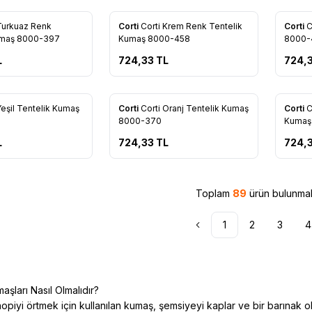
Yeni
Yeni
Turkuaz Renk
Corti
Corti Krem Renk Tentelik
Corti
C
re Ekle
Favorilere Ekle
Favo
umaş 8000-397
Kumaş 8000-458
8000-
L
724,33
TL
724,
Yeni
Yeni
Yeşil Tentelik Kumaş
Corti
Corti Oranj Tentelik Kumaş
Corti
C
re Ekle
Favorilere Ekle
Favo
8000-370
Kumaş
L
724,33
TL
724,
Toplam
89
ürün bulunmak
1
2
3
4
şları Nasıl Olmalıdır?
piyi örtmek için kullanılan kumaş, şemsiyeyi kaplar ve bir barınak