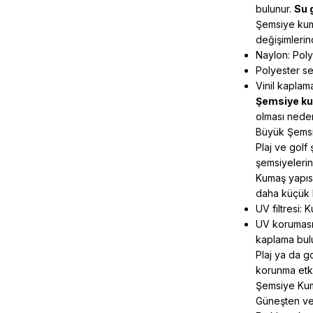
bulunur.
Su 
Şemsiye kuma
değişimlerin
Naylon: Poly
Polyester se
Vinil kaplam
Şemsiye kum
olması neden
Büyük Şemsiy
Plaj ve golf
şemsiyelerin
Kumaş yapısı
daha küçük bi
UV filtresi:
UV koruması:
kaplama bul
Plaj ya da g
korunma etki
Şemsiye Kuma
Güneşten ve 