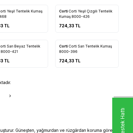
Yeni
orti Yeşil Tentelik Kumaş
Corti
Corti Yeşil Çizgili Tentelik
rilere Ekle
Favorilere Ekle
468
Kumaş 8000-426
33
TL
724,33
TL
Yeni
orti Sarı Beyaz Tentelik
Corti
Corti Sarı Tentelik Kumaş
rilere Ekle
Favorilere Ekle
 8000-421
8000-396
33
TL
724,33
TL
tadır.
 oluşturur. Güneşten, yağmurdan ve rüzgârdan koruma görevi