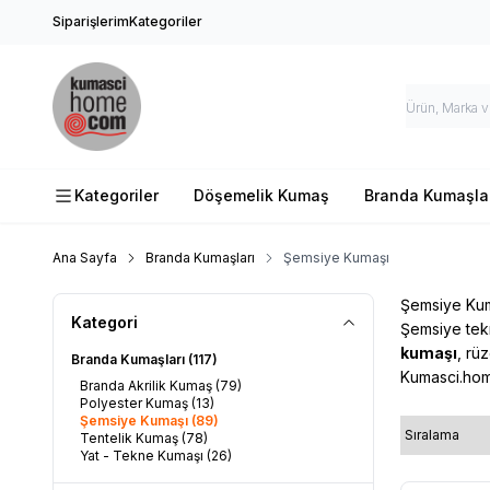
Siparişlerim
Kategoriler
Kategoriler
Döşemelik Kumaş
Branda Kumaşla
Ana Sayfa
Branda Kumaşları
Şemsiye Kumaşı
Şemsiye Ku
Kategori
Şemsiye tekn
kumaşı
, rü
Branda Kumaşları
(117)
Kumasci.ho
Branda Akrilik Kumaş
(79)
Polyester Kumaş
(13)
Şemsiye Kumaşı
(89)
Tentelik Kumaş
(78)
Yat - Tekne Kumaşı
(26)