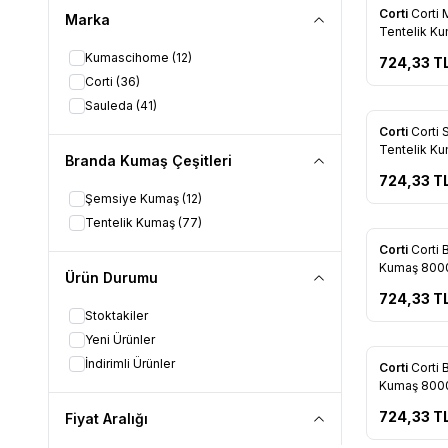
Yeni
Corti
Corti 
Marka
Favorile
Tentelik K
Kumascihome
(12)
724,33
T
Corti
(36)
Sauleda
(41)
Yeni
Corti
Corti S
Favorile
Tentelik K
Branda Kumaş Çeşitleri
724,33
T
Şemsiye Kumaş
(12)
Tentelik Kumaş
(77)
Yeni
Corti
Corti 
Favorile
Kumaş 800
Ürün Durumu
724,33
T
Stoktakiler
Yeni Ürünler
İndirimli Ürünler
Yeni
Corti
Corti 
Favorile
Kumaş 800
724,33
T
Fiyat Aralığı