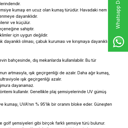
Whatsapp Destek Hattı
lerindendir.
emsiye kumaşı
en ucuz olan kumaş türüdür. Havadaki nem
enmeye dayanıklıdır.
lenir ve küçülür.
eçeneğine sahiptir.
limler için uygun değildir.
arak dayanıklı olması, çabuk kuruması ve kırışmaya dayanıklı
evin bahçesinde, dış mekanlarda kullanılabilir. Bu tür
un artmasıyla, ışık geçirgenliği de azalır. Daha ağır kumaş,
traviyole ışık geçirgenliği azalır.
yağmura dayanamaz.
emi kullanılır. Genellikle plaj şemsiyelerinde UV gümüş
ye kumaşı, UVA’nın % 95’lik bir oranını bloke eder. Güneşten
golf şemsiyeleri gibi birçok farklı şemsiye türü bulunur.