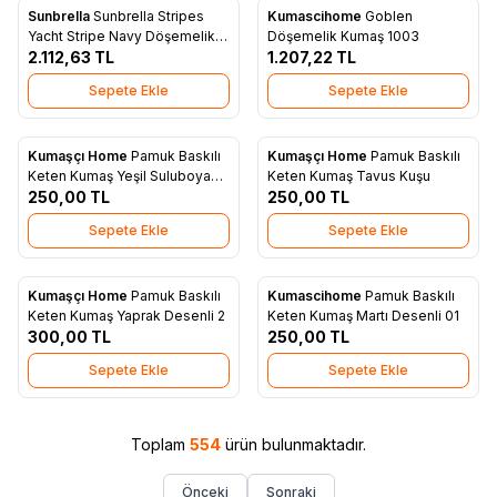
Sunbrella
Sunbrella Stripes
Kumascihome
Goblen
Yeni
Yeni
Favorilere Ekle
Favorilere Ekle
Yacht Stripe Navy Döşemelik
Döşemelik Kumaş 1003
Yac 3722
2.112,63
TL
1.207,22
TL
Sepete Ekle
Sepete Ekle
Kumaşçı Home
Pamuk Baskılı
Kumaşçı Home
Pamuk Baskılı
Yeni
Yeni
Favorilere Ekle
Favorilere Ekle
Keten Kumaş Yeşil Suluboya
Keten Kumaş Tavus Kuşu
Desenli 3
250,00
TL
250,00
TL
Sepete Ekle
Sepete Ekle
Kumaşçı Home
Pamuk Baskılı
Kumascihome
Pamuk Baskılı
Yeni
Yeni
Favorilere Ekle
Favorilere Ekle
Keten Kumaş Yaprak Desenli 2
Keten Kumaş Martı Desenli 01
300,00
TL
250,00
TL
Sepete Ekle
Sepete Ekle
Toplam
554
ürün bulunmaktadır.
Önceki
Sonraki