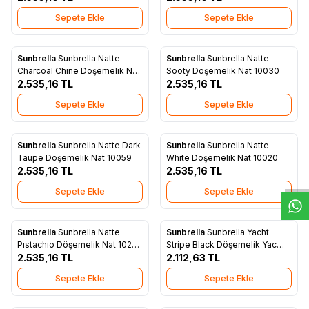
Sepete Ekle
Sepete Ekle
Sunbrella
Sunbrella Natte
Sunbrella
Sunbrella Natte
Yeni
Yeni
Favorilere Ekle
Favorilere Ekle
Charcoal Chıne Döşemelik Nat
Sooty Döşemelik Nat 10030
10063
2.535,16
TL
2.535,16
TL
Sepete Ekle
Sepete Ekle
W
h
t
s
a
p
p
D
e
s
e
H
a
t
t
Sunbrella
Sunbrella Natte Dark
Sunbrella
Sunbrella Natte
Yeni
Yeni
Favorilere Ekle
Favorilere Ekle
Taupe Döşemelik Nat 10059
White Döşemelik Nat 10020
2.535,16
TL
2.535,16
TL
Sepete Ekle
Sepete Ekle
Sunbrella
Sunbrella Natte
Sunbrella
Sunbrella Yacht
Yeni
Yeni
Favorilere Ekle
Favorilere Ekle
Pıstachıo Döşemelik Nat 10233
Stripe Black Döşemelik Yac
140
2.535,16
TL
3740
2.112,63
TL
Sepete Ekle
Sepete Ekle