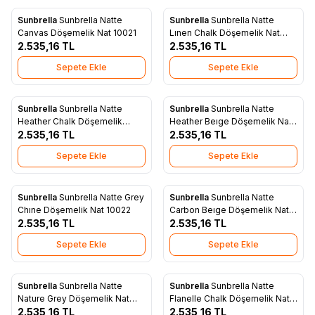
Sunbrella
Sunbrella Natte
Sunbrella
Sunbrella Natte
Yeni
Yeni
Favorilere Ekle
Favorilere Ekle
Canvas Döşemelik Nat 10021
Lınen Chalk Döşemelik Nat
2.535,16
TL
10151
2.535,16
TL
Sepete Ekle
Sepete Ekle
Sunbrella
Sunbrella Natte
Sunbrella
Sunbrella Natte
Yeni
Yeni
Favorilere Ekle
Favorilere Ekle
Heather Chalk Döşemelik
Heather Beıge Döşemelik Nat
10150
2.535,16
TL
10028
2.535,16
TL
Sepete Ekle
Sepete Ekle
Sunbrella
Sunbrella Natte Grey
Sunbrella
Sunbrella Natte
Yeni
Yeni
Favorilere Ekle
Favorilere Ekle
Chıne Döşemelik Nat 10022
Carbon Beıge Döşemelik Nat
2.535,16
TL
10065
2.535,16
TL
Sepete Ekle
Sepete Ekle
Sunbrella
Sunbrella Natte
Sunbrella
Sunbrella Natte
Yeni
Yeni
Favorilere Ekle
Favorilere Ekle
Nature Grey Döşemelik Nat
Flanelle Chalk Döşemelik Nat
10040
2.535,16
TL
10153
2.535,16
TL