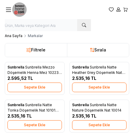
Favorilerim
Hesabım
Sepet
Ana Sayfa
Markalar
Filtrele
Sırala
Sunbrella
Sunbrella Mezzo
Sunbrella
Sunbrella Natte
Yeni
Yeni
Favorilere Ekle
Favorilere Ekle
Döşemelik Henna Mez 10223
Heather Grey Döşemelik Nat
137
2.595,52
TL
10029
2.535,16
TL
Sepete Ekle
Sepete Ekle
Sunbrella
Sunbrella Natte
Sunbrella
Sunbrella Natte
Yeni
Yeni
Favorilere Ekle
Favorilere Ekle
Tonka Döşemelik Nat 10101
Nature Döşemelik Nat 10014
140
2.535,16
TL
2.535,16
TL
Sepete Ekle
Sepete Ekle