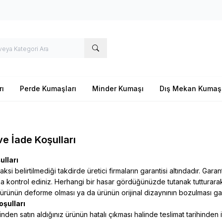
rı
Perde Kumaşları
Minder Kumaşı
Dış Mekan Kumaş
ve İade Koşulları
ulları
ksi belirtilmediği takdirde üretici firmaların garantisi altındadır. Gara
a kontrol ediniz. Herhangi bir hasar gördüğünüzde tutanak tutturarak
r,ürünün deforme olması ya da ürünün orijinal dizaynının bozulması ga
oşulları
inden satın aldığınız ürünün hatalı çıkması halinde teslimat tarihinde