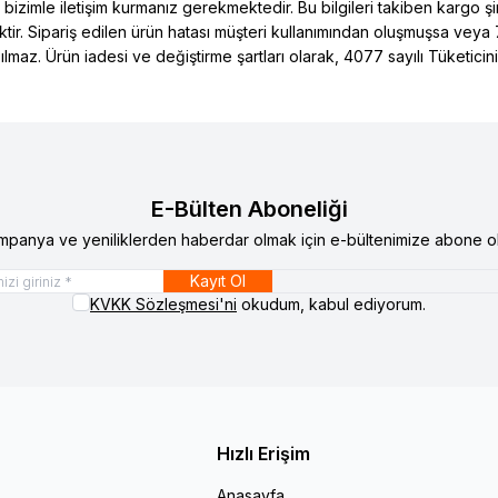
zimle iletişim kurmanız gerekmektedir. Bu bilgileri takiben kargo şirke
ektir. Sipariş edilen ürün hatası müşteri kullanımından oluşmuşsa veya
ılmaz. Ürün iadesi ve değiştirme şartları olarak, 4077 sayılı Tüketic
E-Bülten Aboneliği
mpanya ve yeniliklerden haberdar olmak için e-bültenimize abone ol
Kayıt Ol
KVKK Sözleşmesi'ni
okudum, kabul ediyorum.
Hızlı Erişim
Anasayfa