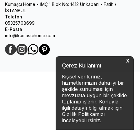
Kumaşçı Home - İMÇ 1 Blok No: 1412 Unkapanı - Fatih /
İSTANBUL
Telefon
05325708699
E-Posta
info@kumascihome.com
Facebook
Instagram
WhatsApp
Pinterest
X
Çerez Kullanımı
Kişisel verileriniz,
hizmetlerimizin daha iyi bir
şekilde sunulması için
mevzuata uygun bir şekilde
toplanıp işlenir. Konuyla
ilgili detaylı bilgi almak için
Gizlilik Politikamızı
inceleyebilirsiniz.