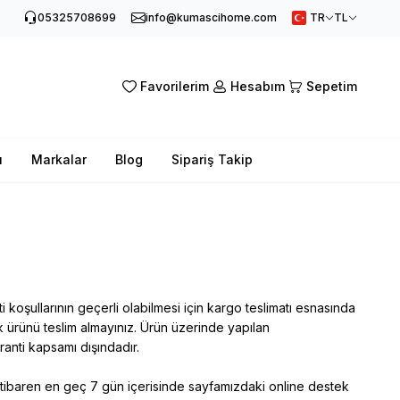
05325708699
info@kumascihome.com
TR
TL
Favorilerim
Hesabım
Sepetim
ı
Markalar
Blog
Sipariş Takip
nti koşullarının geçerli olabilmesi için kargo teslimatı esnasında
 ürünü teslim almayınız. Ürün üzerinde yapılan
ranti kapsamı dışındadır.
n itibaren en geç 7 gün içerisinde sayfamızdaki online destek