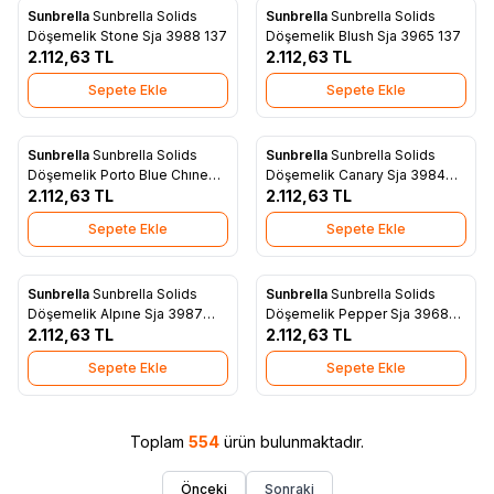
Sunbrella
Sunbrella Solids
Sunbrella
Sunbrella Solids
Yeni
Yeni
Favorilere Ekle
Favorilere Ekle
Döşemelik Stone Sja 3988 137
Döşemelik Blush Sja 3965 137
2.112,63
TL
2.112,63
TL
Sepete Ekle
Sepete Ekle
Sunbrella
Sunbrella Solids
Sunbrella
Sunbrella Solids
Yeni
Yeni
Favorilere Ekle
Favorilere Ekle
Döşemelik Porto Blue Chıne
Döşemelik Canary Sja 3984
Sja 3776 137
2.112,63
TL
137
2.112,63
TL
Sepete Ekle
Sepete Ekle
Sunbrella
Sunbrella Solids
Sunbrella
Sunbrella Solids
Yeni
Yeni
Favorilere Ekle
Favorilere Ekle
Döşemelik Alpıne Sja 3987
Döşemelik Pepper Sja 3968
137
2.112,63
TL
137
2.112,63
TL
Sepete Ekle
Sepete Ekle
Toplam
554
ürün bulunmaktadır.
Önceki
Sonraki