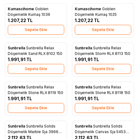
Kumascihome
Goblen
Kumascihome
Goblen
Yeni
Yeni
Favorilere Ekle
Favorilere Ekle
Döşemelik Kumaş 1036
Döşemelik Kumaş 1025
1.207,22
TL
1.207,22
TL
Sepete Ekle
Sepete Ekle
Sunbrella
Sunbrella Relax
Sunbrella
Sunbrella Relax
Yeni
Yeni
Favorilere Ekle
Favorilere Ekle
Döşemelik Sand RLX B102 150
Döşemelik Storm RLX B113 150
1.991,91
TL
1.991,91
TL
Sepete Ekle
Sepete Ekle
Sunbrella
Sunbrella Relax
Sunbrella
Sunbrella Relax
Yeni
Yeni
Favorilere Ekle
Favorilere Ekle
Döşemelik Stone RLX B119 150
Döşemelik Stone RLX B118 150
1.991,91
TL
1.991,91
TL
Sepete Ekle
Sepete Ekle
Sunbrella
Sunbrella Solids
Sunbrella
Sunbrella Solids
Yeni
Yeni
Favorilere Ekle
Favorilere Ekle
Döşemelik Marble Sja 3966
Döşemelik Canvas Sja 5453
137
2.112,63
TL
137
2.112,63
TL