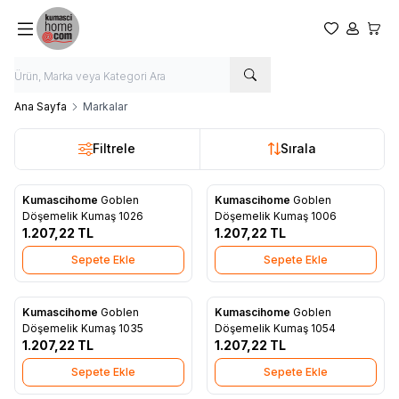
Favorilerim
Hesabım
Sepet
Ana Sayfa
Markalar
Filtrele
Sırala
Kumascihome
Goblen
Kumascihome
Goblen
Yeni
Yeni
Favorilere Ekle
Favorilere Ekle
Döşemelik Kumaş 1026
Döşemelik Kumaş 1006
1.207,22
TL
1.207,22
TL
Sepete Ekle
Sepete Ekle
Kumascihome
Goblen
Kumascihome
Goblen
Yeni
Yeni
Favorilere Ekle
Favorilere Ekle
Döşemelik Kumaş 1035
Döşemelik Kumaş 1054
1.207,22
TL
1.207,22
TL
Sepete Ekle
Sepete Ekle