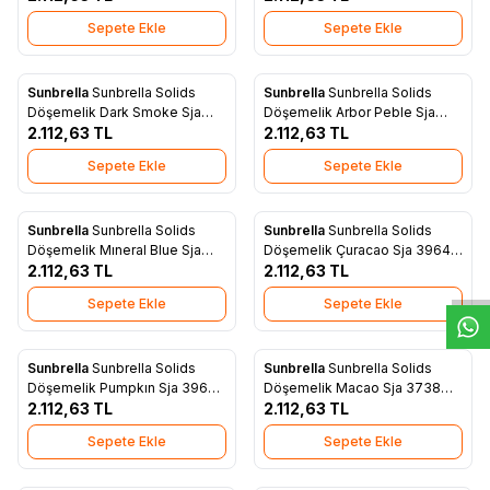
Sepete Ekle
Sepete Ekle
Sunbrella
Sunbrella Solids
Sunbrella
Sunbrella Solids
Yeni
Yeni
Favorilere Ekle
Favorilere Ekle
Döşemelik Dark Smoke Sja
Döşemelik Arbor Peble Sja
3792 137
2.112,63
TL
48009 137
2.112,63
TL
Sepete Ekle
Sepete Ekle
W
h
t
s
a
p
p
D
e
s
e
H
a
t
t
Sunbrella
Sunbrella Solids
Sunbrella
Sunbrella Solids
Yeni
Yeni
Favorilere Ekle
Favorilere Ekle
Döşemelik Mıneral Blue Sja
Döşemelik Çuracao Sja 3964
5420 137
2.112,63
TL
137
2.112,63
TL
Sepete Ekle
Sepete Ekle
Sunbrella
Sunbrella Solids
Sunbrella
Sunbrella Solids
Yeni
Yeni
Favorilere Ekle
Favorilere Ekle
Döşemelik Pumpkın Sja 3969
Döşemelik Macao Sja 3738
137
2.112,63
TL
137
2.112,63
TL
Sepete Ekle
Sepete Ekle