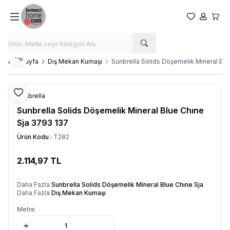
Favorilerim
Hesabım
Sepet
Paylaş
Ana Sayfa
Dış Mekan Kumaşı
Sunbrella Solids Döşemelik Mineral Bl
Favoriye Ekle
Sunbrella
Sunbrella Solids Döşemelik Mineral Blue Chıne
Sja 3793 137
Ürün Kodu :
T282
2.114,97
TL
SEPETE EKLE
Daha Fazla
Sunbrella Solids Döşemelik Mineral Blue Chıne Sja
Daha Fazla
Dış Mekan Kumaşı
Metre