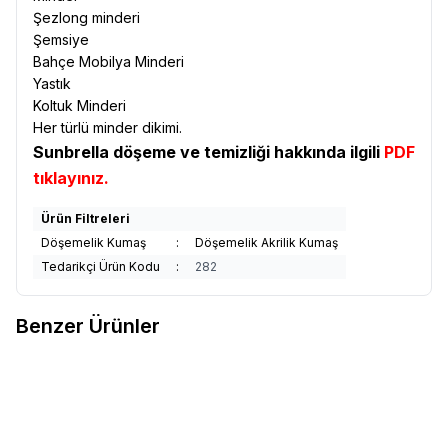
Şezlong minderi
Şemsiye
Bahçe Mobilya Minderi
Yastık
Koltuk Minderi
Her türlü minder dikimi.
Sunbrella döşeme ve temizliği hakkında ilgili
PDF
tıklayınız.
Ürün Filtreleri
Döşemelik Kumaş
:
Döşemelik Akrilik Kumaş
Tedarikçi Ürün Kodu
:
282
Benzer Ürünler
Sunbrella
Sunbrella Relax
Sunbrella
Sunbrella Relax
Yeni
Yeni
Favorilere Ekle
Favorilere Ekle
Döşemelik Sand RLX B102 150
Döşemelik Storm RLX B113 150
1.994,12
TL
1.994,12
TL
Sepete Ekle
Sepete Ekle