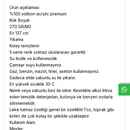
Ürün açıklaması
%100 solition-acrylic premium
Kök Boyalı
270 GR/M2
En 137 cm
Yıkama
Kolay temizlenir
5 sene renk solmaz uluslararası garantili
Su iticilik ve küflenmezlik
W
h
t
s
a
p
p
D
e
s
e
H
a
t
t
Çamaşır suyu kullanmayınız.
Gaz, benzin, mazot, tiner, aseton kullanmayınız.
Sadece elde sabunlu su ile yıkanır.
En yüksek sıcaklık 30 C
Nemli veya sabunlu bez ile silinir. Kesinlikle alkol ihtiva
eden temizlik deterjanları, kolonya ve benzeri sıvılarla
silinmemelidir.
Leke tutmaz özelliği genel bir özelliktir.Toz, toprak gibi
kirleri de çok kolay bir şekilde uzaklaştırır.
Kullanım Alanı
Minder