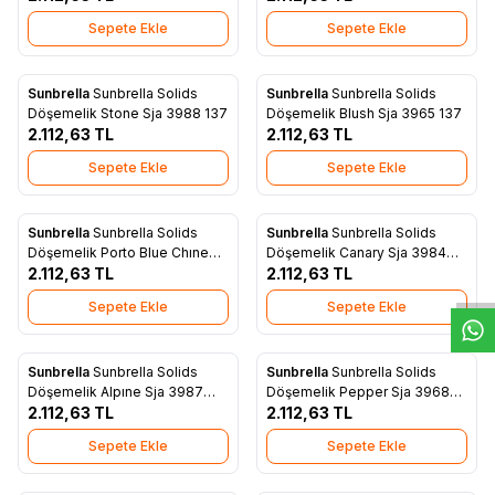
Sepete Ekle
Sepete Ekle
Sunbrella
Sunbrella Solids
Sunbrella
Sunbrella Solids
Yeni
Yeni
Favorilere Ekle
Favorilere Ekle
Döşemelik Stone Sja 3988 137
Döşemelik Blush Sja 3965 137
2.112,63
TL
2.112,63
TL
Sepete Ekle
Sepete Ekle
W
h
t
s
a
p
p
D
e
s
e
H
a
t
t
Sunbrella
Sunbrella Solids
Sunbrella
Sunbrella Solids
Yeni
Yeni
Favorilere Ekle
Favorilere Ekle
Döşemelik Porto Blue Chıne
Döşemelik Canary Sja 3984
Sja 3776 137
2.112,63
TL
137
2.112,63
TL
Sepete Ekle
Sepete Ekle
Sunbrella
Sunbrella Solids
Sunbrella
Sunbrella Solids
Yeni
Yeni
Favorilere Ekle
Favorilere Ekle
Döşemelik Alpıne Sja 3987
Döşemelik Pepper Sja 3968
137
2.112,63
TL
137
2.112,63
TL
Sepete Ekle
Sepete Ekle