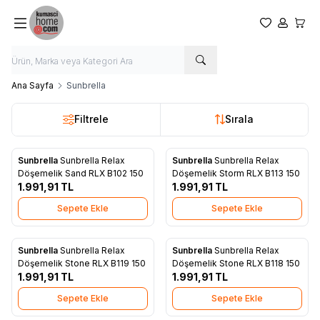
Favorilerim
Hesabım
Sepet
Ana Sayfa
Sunbrella
Filtrele
Sırala
Sunbrella
Sunbrella Relax
Sunbrella
Sunbrella Relax
Yeni
Yeni
Favorilere Ekle
Favorilere Ekle
Döşemelik Sand RLX B102 150
Döşemelik Storm RLX B113 150
1.991,91
TL
1.991,91
TL
Sepete Ekle
Sepete Ekle
Sunbrella
Sunbrella Relax
Sunbrella
Sunbrella Relax
Yeni
Yeni
Favorilere Ekle
Favorilere Ekle
Döşemelik Stone RLX B119 150
Döşemelik Stone RLX B118 150
1.991,91
TL
1.991,91
TL
Sepete Ekle
Sepete Ekle