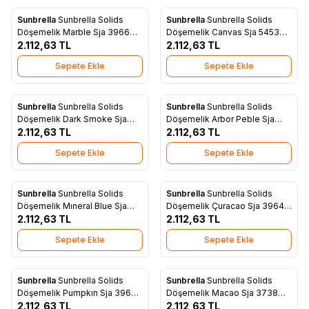
Sunbrella
Sunbrella Solids
Sunbrella
Sunbrella Solids
Yeni
Yeni
Favorilere Ekle
Favorilere Ekle
Döşemelik Marble Sja 3966
Döşemelik Canvas Sja 5453
137
2.112,63
TL
137
2.112,63
TL
Sepete Ekle
Sepete Ekle
Sunbrella
Sunbrella Solids
Sunbrella
Sunbrella Solids
Yeni
Yeni
Favorilere Ekle
Favorilere Ekle
Döşemelik Dark Smoke Sja
Döşemelik Arbor Peble Sja
3792 137
2.112,63
TL
48009 137
2.112,63
TL
Sepete Ekle
Sepete Ekle
Sunbrella
Sunbrella Solids
Sunbrella
Sunbrella Solids
Yeni
Yeni
Favorilere Ekle
Favorilere Ekle
Döşemelik Mıneral Blue Sja
Döşemelik Çuracao Sja 3964
5420 137
2.112,63
TL
137
2.112,63
TL
Sepete Ekle
Sepete Ekle
Sunbrella
Sunbrella Solids
Sunbrella
Sunbrella Solids
Yeni
Yeni
Favorilere Ekle
Favorilere Ekle
Döşemelik Pumpkın Sja 3969
Döşemelik Macao Sja 3738
137
2.112,63
TL
137
2.112,63
TL