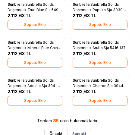
Sunbrella
Sunbrella Solids
Sunbrella
Sunbrella Solids
Yeni
Yeni
Favorilere Ekle
Favorilere Ekle
Döşemelik True Blue Sja 5499
Döşemelik Paprıka Sja 3939
137
2.112,63
TL
137
2.112,63
TL
Sepete Ekle
Sepete Ekle
Sunbrella
Sunbrella Solids
Sunbrella
Sunbrella Solids
Yeni
Yeni
Favorilere Ekle
Favorilere Ekle
Döşemelik Mineral Blue Chıne
Döşemelik Aruba Sja 5416 137
Sja 3793 137
2.112,63
TL
2.112,63
TL
Sepete Ekle
Sepete Ekle
Sunbrella
Sunbrella Solids
Sunbrella
Sunbrella Solids
Yeni
Yeni
Favorilere Ekle
Favorilere Ekle
Döşemelik Adrıatıc Sja 3941
Döşemelik Charron Sja 3944
137
2.112,63
TL
137
2.112,63
TL
Sepete Ekle
Sepete Ekle
Toplam
85
ürün bulunmaktadır.
Önceki
Sonraki