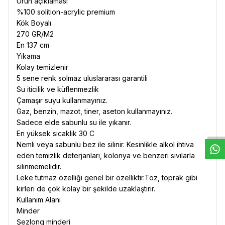
Ürün açıklaması
%100 solition-acrylic premium
Kök Boyalı
270 GR/M2
En 137 cm
Yıkama
Kolay temizlenir
5 sene renk solmaz uluslararası garantili
Su iticilik ve küflenmezlik
Çamaşır suyu kullanmayınız.
W
h
t
s
a
p
p
D
e
s
e
H
a
t
t
Gaz, benzin, mazot, tiner, aseton kullanmayınız.
Sadece elde sabunlu su ile yıkanır.
En yüksek sıcaklık 30 C
Nemli veya sabunlu bez ile silinir. Kesinlikle alkol ihtiva
eden temizlik deterjanları, kolonya ve benzeri sıvılarla
silinmemelidir.
Leke tutmaz özelliği genel bir özelliktir.Toz, toprak gibi
kirleri de çok kolay bir şekilde uzaklaştırır.
Kullanım Alanı
Minder
Şezlong minderi