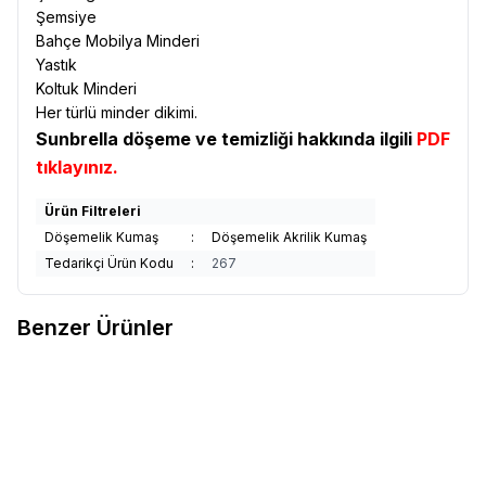
Şemsiye
Bahçe Mobilya Minderi
Yastık
Koltuk Minderi
Her türlü minder dikimi.
Sunbrella döşeme ve temizliği hakkında ilgili
PDF
tıklayınız.
Ürün Filtreleri
Döşemelik Kumaş
:
Döşemelik Akrilik Kumaş
Tedarikçi Ürün Kodu
:
267
Benzer Ürünler
Sunbrella
Sunbrella Relax
Sunbrella
Sunbrella Relax
Yeni
Yeni
Favorilere Ekle
Favorilere Ekle
Döşemelik Sand RLX B102 150
Döşemelik Storm RLX B113 150
1.991,91
TL
1.991,91
TL
Sepete Ekle
Sepete Ekle