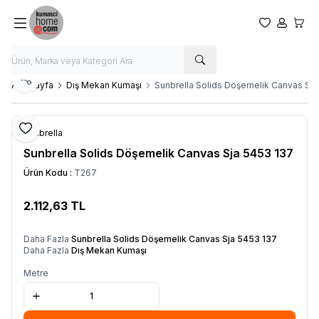
Favorilerim
Hesabım
Sepet
Paylaş
Ana Sayfa
Dış Mekan Kumaşı
Sunbrella Solids Döşemelik Canvas Sja
Favoriye Ekle
Sunbrella
Sunbrella Solids Döşemelik Canvas Sja 5453 137
Ürün Kodu :
T267
2.112,63
TL
SEPETE EKLE
Daha Fazla
Sunbrella Solids Döşemelik Canvas Sja 5453 137
Daha Fazla
Dış Mekan Kumaşı
Metre