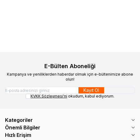
Kumaşçı Home
Pamuk Baskılı
Kumaşçı Home
Pamuk Baskılı
Yeni
Yeni
Favorilere Ekle
Favorilere Ekle
Keten Kumaş Yeşil Suluboya
Keten Kumaş Tavus Kuşu
Desenli 3
250,00
TL
250,00
TL
Sepete Ekle
Sepete Ekle
E-Bülten Aboneliği
Kampanya ve yeniliklerden haberdar olmak için e-bültenimize abone
olun!
Kayıt Ol
KVKK Sözleşmesi'ni
okudum, kabul ediyorum.
Kategoriler
Önemli Bilgiler
Hızlı Erişim