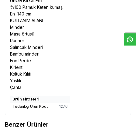
ÜRÜN BİLGİLERİ
%100 Pamuk Keten kumaş
W
h
t
s
a
p
p
D
e
s
e
H
a
t
t
En 140 cm
KULLANIM ALANI
Minder
Masa örtüsü
Runner
Salıncak Minderi
Bambu minderi
Fon Perde
Kırlent
Koltuk Kılıfı
Yastık
Çanta
Ürün Filtreleri
Tedarikçi Ürün Kodu
:
1276
Benzer Ürünler