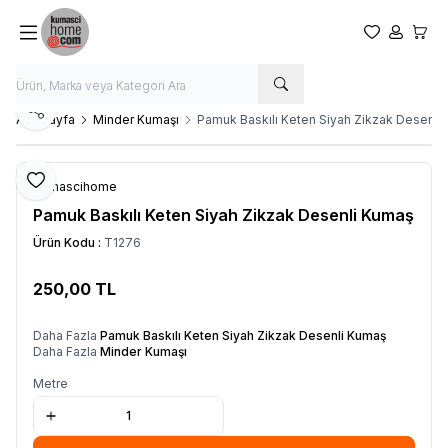
Favorilerim
Hesabım
Sepet
Paylaş
Ana Sayfa
Minder Kumaşı
Pamuk Baskılı Keten Siyah Zikzak Desenli
Favoriye Ekle
Kumascihome
Pamuk Baskılı Keten Siyah Zikzak Desenli Kumaş
Ürün Kodu :
T1276
250,00
TL
SEPETE EKLE
Daha Fazla
Pamuk Baskılı Keten Siyah Zikzak Desenli Kumaş
Daha Fazla
Minder Kumaşı
Metre