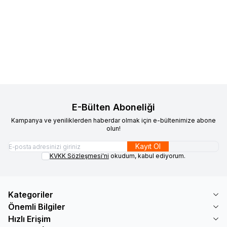
Kumaşçı Home
Pamuk Baskılı
Kumaşçı Home
Pamuk Baskılı
Yeni
Yeni
Favorilere Ekle
Favorilere Ekle
Keten Kumaş Yeşil Suluboya
Keten Kumaş Yaprak Desenli 2
Desenli 3
250,00
TL
300,00
TL
Sepete Ekle
Sepete Ekle
E-Bülten Aboneliği
Kampanya ve yeniliklerden haberdar olmak için e-bültenimize abone
olun!
Kayıt Ol
KVKK Sözleşmesi'ni
okudum, kabul ediyorum.
Kategoriler
Önemli Bilgiler
Hızlı Erişim