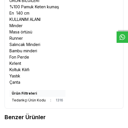
ÜRÜN BİLGİLERİ
%100 Pamuk Keten kumaş
W
h
t
s
a
p
p
D
e
s
e
H
a
t
t
En 140 cm
KULLANIM ALANI
Minder
Masa örtüsü
Runner
Salıncak Minderi
Bambu minderi
Fon Perde
Kırlent
Koltuk Kılıfı
Yastık
Çanta
Ürün Filtreleri
Tedarikçi Ürün Kodu
:
1316
Benzer Ürünler