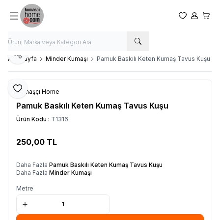
Favorilerim
Hesabım
Sepet
Paylaş
Ana Sayfa
Minder Kumaşı
Pamuk Baskılı Keten Kumaş Tavus Kuşu
Favoriye Ekle
Kumaşçı Home
Pamuk Baskılı Keten Kumaş Tavus Kuşu
Ürün Kodu :
T1316
250,00
TL
SEPETE EKLE
Daha Fazla
Pamuk Baskılı Keten Kumaş Tavus Kuşu
Daha Fazla
Minder Kumaşı
Metre