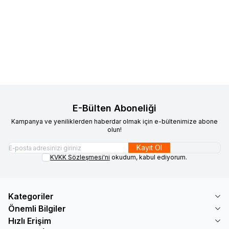
Kumaşçı Home
Pamuk Baskılı
Kumaşçı Home
Pamuk Baskılı
Yeni
Yeni
Favorilere Ekle
Favorilere Ekle
Keten Kumaş Yeşil Suluboya
Keten Kumaş Tavus Kuşu
Desenli 3
250,00
TL
250,00
TL
Sepete Ekle
Sepete Ekle
E-Bülten Aboneliği
Kampanya ve yeniliklerden haberdar olmak için e-bültenimize abone
olun!
Kayıt Ol
KVKK Sözleşmesi'ni
okudum, kabul ediyorum.
Kategoriler
Önemli Bilgiler
Hızlı Erişim