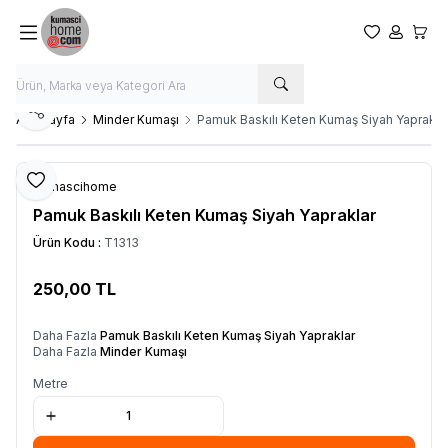
Favorilerim
Hesabım
Sepet
Paylaş
Ana Sayfa
Minder Kumaşı
Pamuk Baskılı Keten Kumaş Siyah Yaprakla
Favoriye Ekle
Kumascihome
Pamuk Baskılı Keten Kumaş Siyah Yapraklar
Ürün Kodu :
T1313
250,00
TL
SEPETE EKLE
Daha Fazla
Pamuk Baskılı Keten Kumaş Siyah Yapraklar
Daha Fazla
Minder Kumaşı
Metre