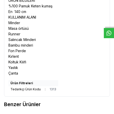
ÜRÜN BİLGİLERİ
%100 Pamuk Keten kumaş
W
h
t
s
a
p
p
D
e
s
e
H
a
t
t
En 140 cm
KULLANIM ALANI
Minder
Masa örtüsü
Runner
Salıncak Minderi
Bambu minderi
Fon Perde
Kırlent
Koltuk Kılıfı
Yastık
Çanta
Ürün Filtreleri
Tedarikçi Ürün Kodu
:
1313
Benzer Ürünler