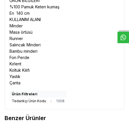
ÜRÜN BİLGİLERİ
%100 Pamuk Keten kumaş
W
h
t
s
a
p
p
D
e
s
e
H
a
t
t
En 140 cm
KULLANIM ALANI
Minder
Masa örtüsü
Runner
Salıncak Minderi
Bambu minderi
Fon Perde
Kırlent
Koltuk Kılıfı
Yastık
Çanta
Ürün Filtreleri
Tedarikçi Ürün Kodu
:
1308
Benzer Ürünler