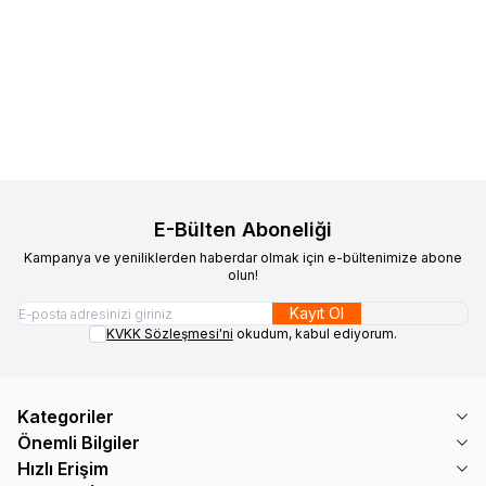
Kumaşçı Home
Pamuk Baskılı
Kumaşçı Home
Pamuk Baskılı
Yeni
Yeni
Favorilere Ekle
Favorilere Ekle
Keten Kumaş Yeşil Suluboya
Keten Kumaş Tavus Kuşu
Desenli 3
250,00
TL
250,00
TL
Sepete Ekle
Sepete Ekle
E-Bülten Aboneliği
Kampanya ve yeniliklerden haberdar olmak için e-bültenimize abone
olun!
Kayıt Ol
KVKK Sözleşmesi'ni
okudum, kabul ediyorum.
Kategoriler
Önemli Bilgiler
Hızlı Erişim