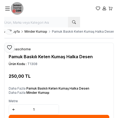
Favorilerim
Hesabım
Sepet
Paylaş
Ana Sayfa
Minder Kumaşı
Pamuk Baskılı Keten Kumaş Halka Desen
Favoriye Ekle
Kumascihome
Pamuk Baskılı Keten Kumaş Halka Desen
Ürün Kodu :
T1308
250,00
TL
SEPETE EKLE
Daha Fazla
Pamuk Baskılı Keten Kumaş Halka Desen
Daha Fazla
Minder Kumaşı
Metre