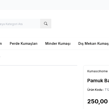
rı
Perde Kumaşları
Minder Kumaşı
Dış Mekan Kumaş
r
Kumascihome
Pamuk Ba
Ürün Kodu :
T1
250,00