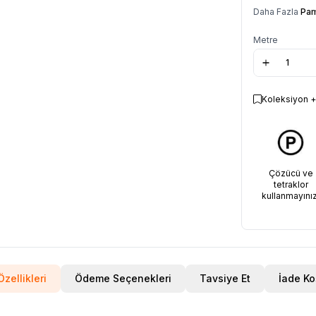
Daha Fazla
Pam
Metre
Koleksiyon +
Çözücü ve
tetraklor
kullanmayınız
zellikleri
Ödeme Seçenekleri
Tavsiye Et
İade Ko