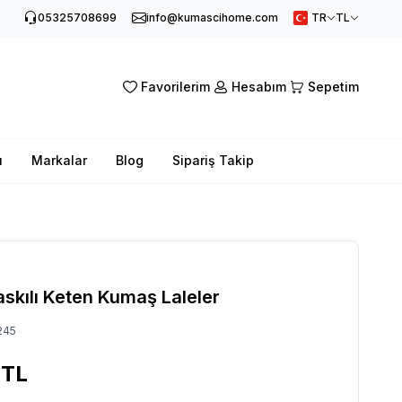
05325708699
info@kumascihome.com
TR
TL
Favorilerim
Hesabım
Sepetim
ı
Markalar
Blog
Sipariş Takip
skılı Keten Kumaş Laleler
245
TL