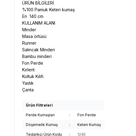
ÜRÜN BİLGİLERİ
%100 Pamuk Keten kumaş
En 140 cm
KULLANIM ALANI
Minder
Masa örtüsü
Runner
Salıncak Minderi
Bambu minderi
Fon Perde
Kırlent
Koltuk Kılıfı
Yastık
Çanta
Ürün Filtreleri
Perde Kumaşları
:
Fon Perde
Döşemelik Kumaş
:
Keten Kumaş
Tedarikçi Ürün Kodu
:
1245