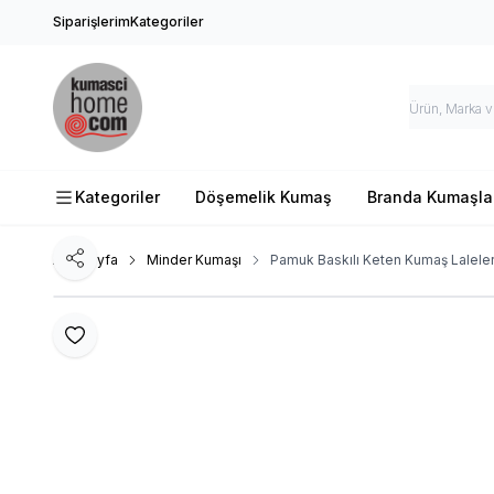
Siparişlerim
Kategoriler
Kategoriler
Döşemelik Kumaş
Branda Kumaşla
Ana Sayfa
Minder Kumaşı
Pamuk Baskılı Keten Kumaş Lalele
Paylaş
Favoriye Ekle