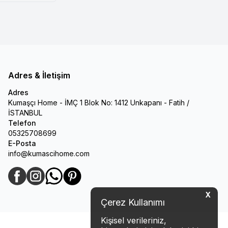
Adres & İletişim
Adres
Kumaşçı Home - İMÇ 1 Blok No: 1412 Unkapanı - Fatih /
İSTANBUL
Telefon
05325708699
E-Posta
info@kumascihome.com
Facebook
Instagram
WhatsApp
Pinterest
X
Çerez Kullanımı
Kişisel verileriniz,