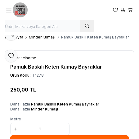
Favorilerim
Hesabım
Sepet
Paylaş
Ana Sayfa
Minder Kumaşı
Pamuk Baskılı Keten Kumaş Bayraklar
Favoriye Ekle
Kumascihome
Pamuk Baskılı Keten Kumaş Bayraklar
Ürün Kodu :
T1278
250,00
TL
SEPETE EKLE
Daha Fazla
Pamuk Baskılı Keten Kumaş Bayraklar
Daha Fazla
Minder Kumaşı
Metre