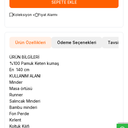
SEPETE EKLE
Koleksiyon +
Fiyat Alarmı
Ürün Özellikleri
Ödeme Seçenekleri
Tavsiye E
ÜRÜN BİLGİLERİ
%100 Pamuk Keten kumaş
En 140 cm
KULLANIM ALANI
Minder
Masa örtüsü
Runner
Salıncak Minderi
W
h
t
s
a
p
p
D
e
s
e
H
a
t
t
Bambu minderi
Fon Perde
Kırlent
Koltuk Kılıfı