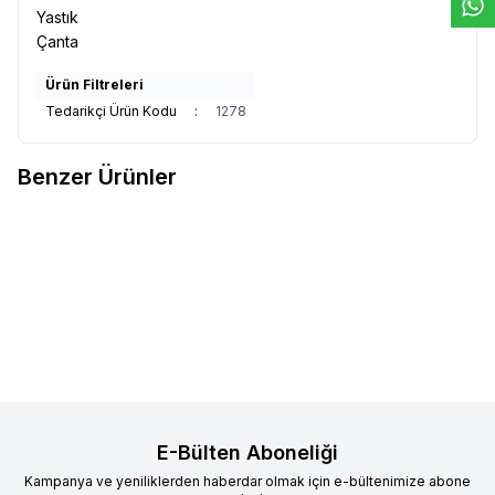
Yastık
Çanta
Ürün Filtreleri
Tedarikçi Ürün Kodu
:
1278
Benzer Ürünler
Kumaşçı Home
Pamuk Baskılı
Kumaşçı Home
Pamuk Baskılı
Yeni
Yeni
Favorilere Ekle
Favorilere Ekle
Keten Kumaş Yeşil Suluboya
Keten Kumaş Tavus Kuşu
Desenli 3
250,00
TL
250,00
TL
Sepete Ekle
Sepete Ekle
E-Bülten Aboneliği
Kampanya ve yeniliklerden haberdar olmak için e-bültenimize abone