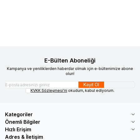
Favorilere Ekle
Favorilere Ekle
Döşemelik Sand RLX B102 150
Döşemelik Storm RLX B113 150
1.994,12
TL
1.994,12
TL
Sepete Ekle
Sepete Ekle
E-Bülten Aboneliği
Kampanya ve yeniliklerden haberdar olmak için e-bültenimize abone
olun!
Kayıt Ol
KVKK Sözleşmesi'ni
okudum, kabul ediyorum.
Kategoriler
Önemli Bilgiler
Hızlı Erişim
Adres & İletişim