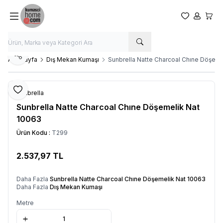
Favorilerim
Hesabım
Sepet
Paylaş
Ana Sayfa
Dış Mekan Kumaşı
Sunbrella Natte Charcoal Chıne Döşeme
Favoriye Ekle
Sunbrella
Sunbrella Natte Charcoal Chıne Döşemelik Nat
10063
Ürün Kodu :
T299
2.537,97
TL
SEPETE EKLE
Daha Fazla
Sunbrella Natte Charcoal Chıne Döşemelik Nat 10063
Daha Fazla
Dış Mekan Kumaşı
Metre