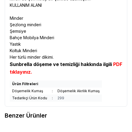
KULLANIM ALANI
Minder
Şezlong minderi
Şemsiye
Bahçe Mobilya Minderi
Yastık
Koltuk Minderi
Her türlü minder dikimi.
Sunbrella döşeme ve temizliği hakkında ilgili
PDF
tıklayınız.
Ürün Filtreleri
Döşemelik Kumaş
:
Döşemelik Akrilik Kumaş
Tedarikçi Ürün Kodu
:
299
Benzer Ürünler
Sunbrella
Sunbrella Relax
Sunbrella
Sunbrella Relax
Yeni
Yeni