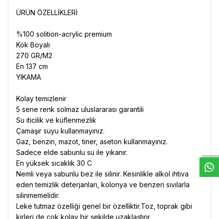
ÜRÜN ÖZELLİKLERİ
%100 solition-acrylic premium
Kök Boyalı
270 GR/M2
En 137 cm
YIKAMA
Kolay temizlenir
5 sene renk solmaz uluslararası garantili
Su iticilik ve küflenmezlik
W
h
t
s
a
p
p
D
e
s
e
H
a
t
t
Çamaşır suyu kullanmayınız.
Gaz, benzin, mazot, tiner, aseton kullanmayınız.
Sadece elde sabunlu su ile yıkanır.
En yüksek sıcaklık 30 C
Nemli veya sabunlu bez ile silinir. Kesinlikle alkol ihtiva
eden temizlik deterjanları, kolonya ve benzeri sıvılarla
silinmemelidir.
Leke tutmaz özelliği genel bir özelliktir.Toz, toprak gibi
kirleri de çok kolay bir şekilde uzaklaştırır.