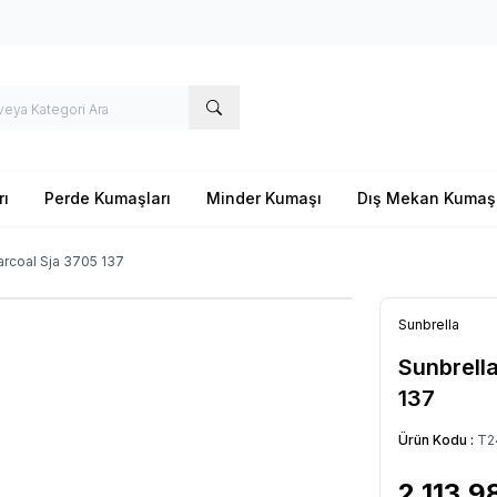
rı
Perde Kumaşları
Minder Kumaşı
Dış Mekan Kumaş
arcoal Sja 3705 137
Sunbrella
Sunbrell
137
Ürün Kodu :
T2
2.113,9