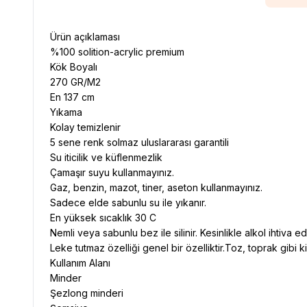
Ürün açıklaması
%100 solition-acrylic premium
Kök Boyalı
270 GR/M2
En 137 cm
Yıkama
Kolay temizlenir
5 sene renk solmaz uluslararası garantili
Su iticilik ve küflenmezlik
Çamaşır suyu kullanmayınız.
Gaz, benzin, mazot, tiner, aseton kullanmayınız.
Sadece elde sabunlu su ile yıkanır.
En yüksek sıcaklık 30 C
Nemli veya sabunlu bez ile silinir. Kesinlikle alkol ihtiva e
Leke tutmaz özelliği genel bir özelliktir.Toz, toprak gibi ki
Kullanım Alanı
Minder
Şezlong minderi