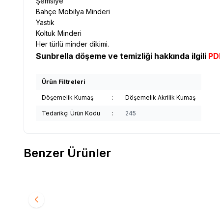
Şemsiye
Bahçe Mobilya Minderi
Yastık
Koltuk Minderi
Her türlü minder dikimi.
Sunbrella döşeme ve temizliği hakkında ilgili
PDF
Ürün Filtreleri
Döşemelik Kumaş
:
Döşemelik Akrilik Kumaş
Tedarikçi Ürün Kodu
:
245
Benzer Ürünler
Yeni
Yeni
Sunbrella
Sunbrella Relax Döşemelik Sand RLX
Sunbrel
Favorilere Ekle
Favori
B102 150
B113 150
1.993,19
TL
1.993,