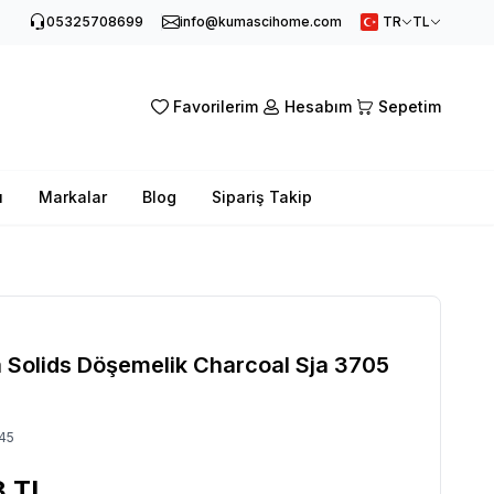
05325708699
info@kumascihome.com
TR
TL
Favorilerim
Hesabım
Sepetim
ı
Markalar
Blog
Sipariş Takip
a Solids Döşemelik Charcoal Sja 3705
45
8
TL