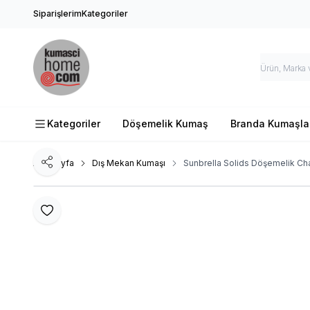
Siparişlerim
Kategoriler
Kategoriler
Döşemelik Kumaş
Branda Kumaşla
Ana Sayfa
Dış Mekan Kumaşı
Sunbrella Solids Döşemelik Ch
Paylaş
Favoriye Ekle