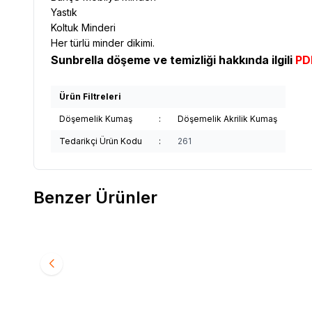
Yastık
Koltuk Minderi
Her türlü minder dikimi.
Sunbrella döşeme ve temizliği hakkında ilgili
PDF
Ürün Filtreleri
Döşemelik Kumaş
:
Döşemelik Akrilik Kumaş
Tedarikçi Ürün Kodu
:
261
Benzer Ürünler
Yeni
Yeni
Sunbrella
Sunbrella Relax Döşemelik Sand RLX
Sunbrel
Favorilere Ekle
Favori
B102 150
B113 150
1.994,12
TL
1.994,