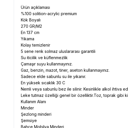
Ürün açıklaması
%100 solition-acrylic premium
Kök Boyalı
270 GR/M2
En 137 cm
Yıkama
Kolay temizlenir
5 sene renk solmaz uluslararası garantili
Su iticilik ve küflenmezlik
Çamaşır suyu kullanmayınız.
Gaz, benzin, mazot, tiner, aseton kullanmayınız.
Sadece elde sabunlu su ile yıkanır.
En yüksek sıcaklık 30 C
Nemli veya sabunlu bez ile silinir. Kesinlikle alkol ihtiva e
Leke tutmaz özelliği genel bir özelliktir.Toz, toprak gibi ki
Kullanım Alanı
Minder
Şezlong minderi
Şemsiye
Bahçe Mobilya Minderi