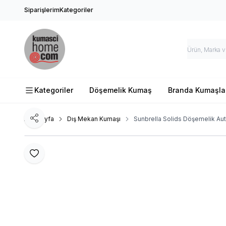
Siparişlerim
Kategoriler
Kategoriler
Döşemelik Kumaş
Branda Kumaşla
Ana Sayfa
Dış Mekan Kumaşı
Sunbrella Solids Döşemelik Au
Paylaş
Favoriye Ekle