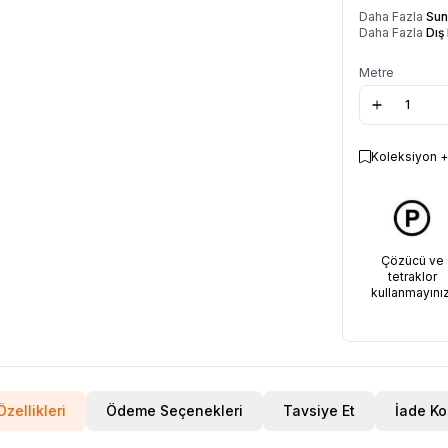
Daha Fazla
Sun
Daha Fazla
Dış
Metre
Koleksiyon +
Çözücü ve
tetraklor
kullanmayınız
zellikleri
Ödeme Seçenekleri
Tavsiye Et
İade Ko