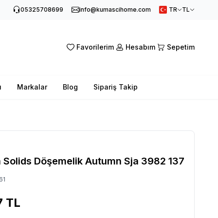
05325708699
info@kumascihome.com
TR
TL
Favorilerim
Hesabım
Sepetim
ı
Markalar
Blog
Sipariş Takip
a Solids Döşemelik Autumn Sja 3982 137
61
7
TL