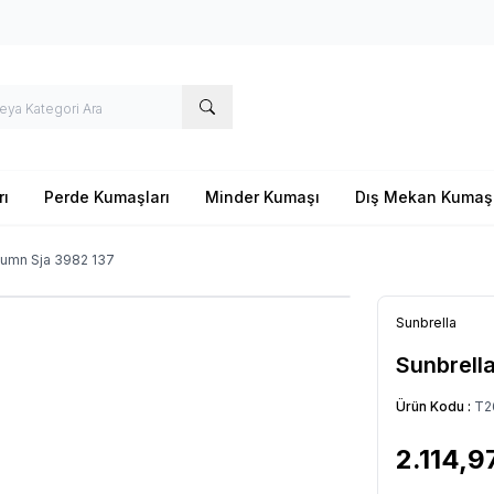
rı
Perde Kumaşları
Minder Kumaşı
Dış Mekan Kumaş
tumn Sja 3982 137
Sunbrella
Sunbrell
Ürün Kodu :
T2
2.114,9