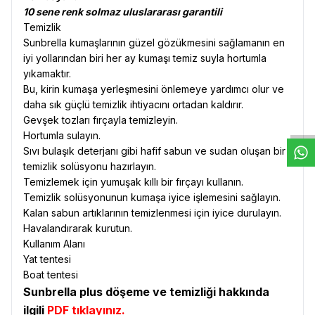
10 sene renk solmaz uluslararası garantili
Temizlik
Sunbrella kumaşlarının güzel gözükmesini sağlamanın en
iyi yollarından biri her ay kumaşı temiz suyla hortumla
yıkamaktır.
W
h
t
s
a
p
p
D
e
s
e
H
a
t
t
Bu, kirin kumaşa yerleşmesini önlemeye yardımcı olur ve
daha sık güçlü temizlik ihtiyacını ortadan kaldırır.
Gevşek tozları fırçayla temizleyin.
Hortumla sulayın.
Sıvı bulaşık deterjanı gibi hafif sabun ve sudan oluşan bir
temizlik solüsyonu hazırlayın.
Temizlemek için yumuşak kıllı bir fırçayı kullanın.
Temizlik solüsyonunun kumaşa iyice işlemesini sağlayın.
Kalan sabun artıklarının temizlenmesi için iyice durulayın.
Havalandırarak kurutun.
Kullanım Alanı
Yat tentesi
Boat tentesi
Sunbrella plus döşeme ve temizliği hakkında
ilgili
PDF tıklayınız.