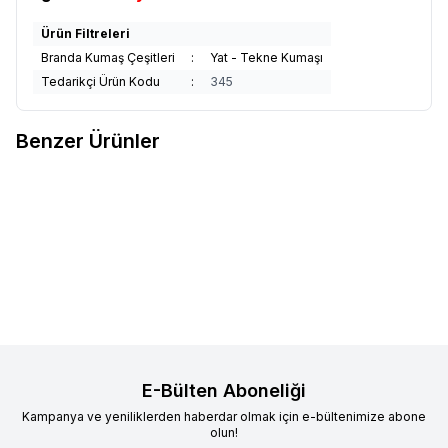
Ürün Filtreleri
Branda Kumaş Çeşitleri
:
Yat - Tekne Kumaşı
Tedarikçi Ürün Kodu
:
345
Benzer Ürünler
Sunbrella Plus
Sunbrella Plus
Sunbrella Plus
Sunbrella Plus
Yeni
Yeni
Favorilere Ekle
Favorilere Ekle
Papyrus Suntt P055 152
Abyss Suntt P058 152
2.840,11
TL
2.840,11
TL
Sepete Ekle
Sepete Ekle
E-Bülten Aboneliği
Kampanya ve yeniliklerden haberdar olmak için e-bültenimize abone
olun!