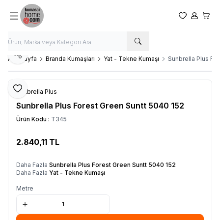
Favorilerim
Hesabım
Sepet
Paylaş
Ana Sayfa
Branda Kumaşları
Yat - Tekne Kumaşı
Sunbrella Plus Fo
Favoriye Ekle
Sunbrella Plus
Sunbrella Plus Forest Green Suntt 5040 152
Ürün Kodu :
T345
2.840,11
TL
SEPETE EKLE
Daha Fazla
Sunbrella Plus Forest Green Suntt 5040 152
Daha Fazla
Yat - Tekne Kumaşı
Metre