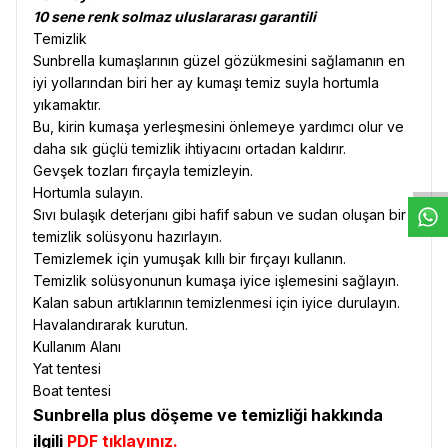
10 sene renk solmaz uluslararası garantili
Temizlik
Sunbrella kumaşlarının güzel gözükmesini sağlamanın en
iyi yollarından biri her ay kumaşı temiz suyla hortumla
yıkamaktır.
W
h
t
s
a
p
p
D
e
s
e
H
a
t
t
Bu, kirin kumaşa yerleşmesini önlemeye yardımcı olur ve
daha sık güçlü temizlik ihtiyacını ortadan kaldırır.
Gevşek tozları fırçayla temizleyin.
Hortumla sulayın.
Sıvı bulaşık deterjanı gibi hafif sabun ve sudan oluşan bir
temizlik solüsyonu hazırlayın.
Temizlemek için yumuşak kıllı bir fırçayı kullanın.
Temizlik solüsyonunun kumaşa iyice işlemesini sağlayın.
Kalan sabun artıklarının temizlenmesi için iyice durulayın.
Havalandırarak kurutun.
Kullanım Alanı
Yat tentesi
Boat tentesi
Sunbrella plus döşeme ve temizliği hakkında
ilgili
PDF tıklayınız.