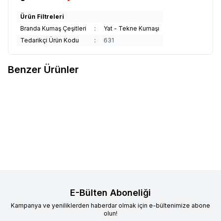
Ürün Filtreleri
Branda Kumaş Çeşitleri
:
Yat - Tekne Kumaşı
Tedarikçi Ürün Kodu
:
631
Benzer Ürünler
Sunbrella Plus
Sunbrella Plus
Sunbrella Plus
Sunbrella Plus
Yeni
Yeni
Favorilere Ekle
Favorilere Ekle
Papyrus Suntt P055 152
Abyss Suntt P058 152
2.836,97
TL
2.836,97
TL
Sepete Ekle
Sepete Ekle
E-Bülten Aboneliği
Kampanya ve yeniliklerden haberdar olmak için e-bültenimize abone
olun!