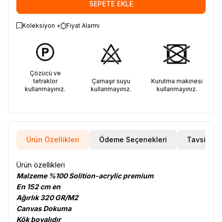
SEPETE EKLE
Koleksiyon +
Fiyat Alarmı
Çözücü ve
tetraklor
Çamaşır suyu
Kurutma makinesi
kullanmayınız.
kullanmayınız.
kullanmayınız.
Ürün Özellikleri
Ödeme Seçenekleri
Tavsiye E
Ürün özellikleri
Malzeme %100 Solition-acrylic premium
En 152 cm en
Ağırlık 320 GR/M2
Canvas Dokuma
Kök boyalıdır