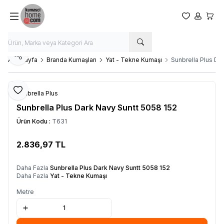
Favorilerim
Hesabım
Sepet
Paylaş
Ana Sayfa
Branda Kumaşları
Yat - Tekne Kumaşı
Sunbrella Plus Da
Favoriye Ekle
Sunbrella Plus
Sunbrella Plus Dark Navy Suntt 5058 152
Ürün Kodu :
T631
2.836,97
TL
SEPETE EKLE
Daha Fazla
Sunbrella Plus Dark Navy Suntt 5058 152
Daha Fazla
Yat - Tekne Kumaşı
Metre