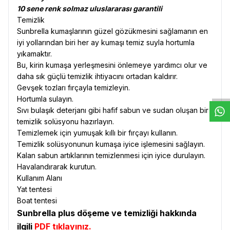
10 sene renk solmaz uluslararası garantili
Temizlik
Sunbrella kumaşlarının güzel gözükmesini sağlamanın en
iyi yollarından biri her ay kumaşı temiz suyla hortumla
yıkamaktır.
W
h
t
s
a
p
p
D
e
s
e
H
a
t
t
Bu, kirin kumaşa yerleşmesini önlemeye yardımcı olur ve
daha sık güçlü temizlik ihtiyacını ortadan kaldırır.
Gevşek tozları fırçayla temizleyin.
Hortumla sulayın.
Sıvı bulaşık deterjanı gibi hafif sabun ve sudan oluşan bir
temizlik solüsyonu hazırlayın.
Temizlemek için yumuşak kıllı bir fırçayı kullanın.
Temizlik solüsyonunun kumaşa iyice işlemesini sağlayın.
Kalan sabun artıklarının temizlenmesi için iyice durulayın.
Havalandırarak kurutun.
Kullanım Alanı
Yat tentesi
Boat tentesi
Sunbrella plus döşeme ve temizliği hakkında
ilgili
PDF tıklayınız.