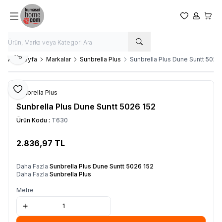
Favorilerim
Hesabım
Sepet
Paylaş
Ana Sayfa
Markalar
Sunbrella Plus
Sunbrella Plus Dune Suntt 5026
Favoriye Ekle
Sunbrella Plus
Sunbrella Plus Dune Suntt 5026 152
Ürün Kodu :
T630
2.836,97
TL
SEPETE EKLE
Daha Fazla
Sunbrella Plus Dune Suntt 5026 152
Daha Fazla
Sunbrella Plus
Metre