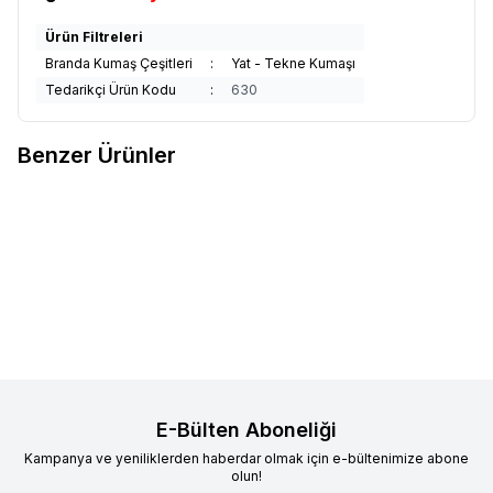
Ürün Filtreleri
Branda Kumaş Çeşitleri
:
Yat - Tekne Kumaşı
Tedarikçi Ürün Kodu
:
630
Benzer Ürünler
Sunbrella Plus
Sunbrella Plus
Sunbrella Plus
Sunbrella Plus
Yeni
Yeni
Favorilere Ekle
Favorilere Ekle
Papyrus Suntt P055 152
Abyss Suntt P058 152
2.836,97
TL
2.836,97
TL
Sepete Ekle
Sepete Ekle
E-Bülten Aboneliği
Kampanya ve yeniliklerden haberdar olmak için e-bültenimize abone
olun!