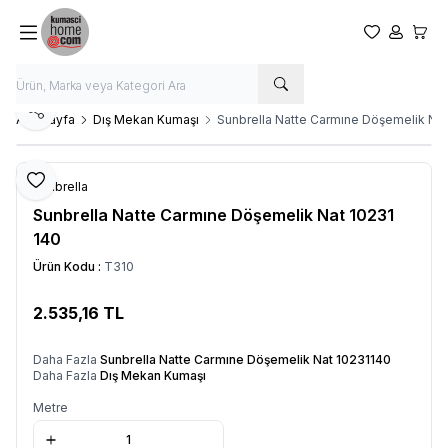
Favorilerim
Hesabım
Sepet
Paylaş
Ana Sayfa
Dış Mekan Kumaşı
Sunbrella Natte Carmıne Döşemelik Nat
Favoriye Ekle
Sunbrella
Sunbrella Natte Carmıne Döşemelik Nat 10231
140
Ürün Kodu :
T310
2.535,16
TL
SEPETE EKLE
Daha Fazla
Sunbrella Natte Carmıne Döşemelik Nat 10231140
Daha Fazla
Dış Mekan Kumaşı
Metre