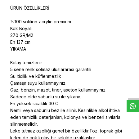
ÜRÜN ÖZELLİKLERİ
%100 solition-acrylic premium
Kök Boyalı
270 GR/M2
En 137 cm
YIKAMA
Kolay temizlenir
5 sene renk solmaz uluslararası garantili
Su iticilik ve küflenmezlik
W
h
t
s
a
p
p
D
e
s
e
H
a
t
t
Çamaşır suyu kullanmayınız.
Gaz, benzin, mazot, tiner, aseton kullanmayınız.
Sadece elde sabunlu su ile yıkanır.
En yüksek sıcaklık 30 C
Nemli veya sabunlu bez ile silinir. Kesinlikle alkol ihtiva
eden temizlik deterjanları, kolonya ve benzeri sıvılarla
silinmemelidir.
Leke tutmaz özelliği genel bir özelliktir.Toz, toprak gibi
kirleri de çok kolay bir şekilde uzaklaştırır.