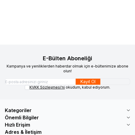
Favorilere Ekle
Favorilere Ekle
Döşemelik Sand RLX B102 150
Döşemelik Storm RLX B113 150
1.991,91
TL
1.991,91
TL
Sepete Ekle
Sepete Ekle
E-Bülten Aboneliği
Kampanya ve yeniliklerden haberdar olmak için e-bültenimize abone
olun!
Kayıt Ol
KVKK Sözleşmesi'ni
okudum, kabul ediyorum.
Kategoriler
Önemli Bilgiler
Hızlı Erişim
Adres & İletişim