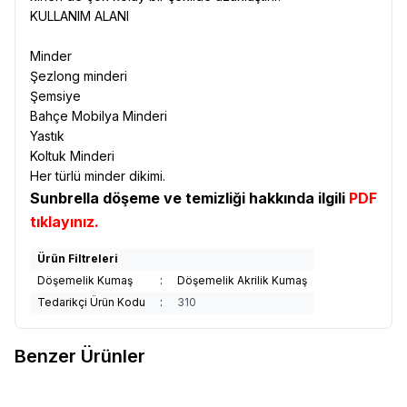
KULLANIM ALANI
Minder
Şezlong minderi
Şemsiye
Bahçe Mobilya Minderi
Yastık
Koltuk Minderi
Her türlü minder dikimi.
Sunbrella döşeme ve temizliği hakkında ilgili
PDF
tıklayınız.
Ürün Filtreleri
Döşemelik Kumaş
:
Döşemelik Akrilik Kumaş
Tedarikçi Ürün Kodu
:
310
Benzer Ürünler
Sunbrella
Sunbrella Relax
Sunbrella
Sunbrella Relax
Yeni
Yeni