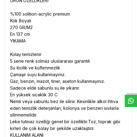
ÜRÜN ÖZELLİKLERİ
%100 solition-acrylic premium
Kök Boyalı
270 GR/M2
En 137 cm
YIKAMA
Kolay temizlenir
5 sene renk solmaz uluslararası garantili
Su iticilik ve küflenmezlik
W
h
t
s
a
p
p
D
e
s
e
H
a
t
t
Çamaşır suyu kullanmayınız.
Gaz, benzin, mazot, tiner, aseton kullanmayınız.
Sadece elde sabunlu su ile yıkanır.
En yüksek sıcaklık 30 C
Nemli veya sabunlu bez ile silinir. Kesinlikle alkol ihtiva
eden temizlik deterjanları, kolonya ve benzeri sıvılarla
silinmemelidir.
Leke tutmaz özelliği genel bir özelliktir.Toz, toprak gibi
kirleri de çok kolay bir şekilde uzaklaştırır.
KULLANIM ALANI