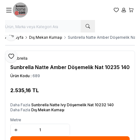
Favorilerim
Hesabım
Sepet
Paylaş
Ana Sayfa
Dış Mekan Kumaşı
Sunbrella Natte Amber Döşemelik Nat 
Favoriye Ekle
Sunbrella
Sunbrella Natte Amber Döşemelik Nat 10235 140
Ürün Kodu :
689
2.535,16
TL
SEPETE EKLE
Daha Fazla
Sunbrella Natte Ivy Döşemelik Nat 10232 140
Daha Fazla
Dış Mekan Kumaşı
Metre