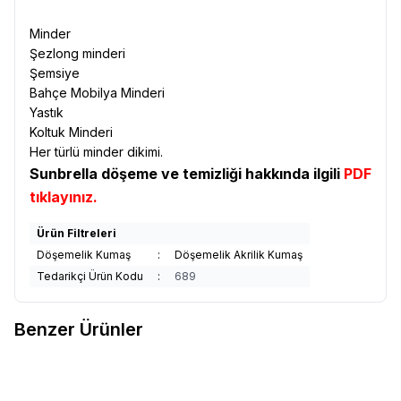
Minder
Şezlong minderi
Şemsiye
Bahçe Mobilya Minderi
Yastık
Koltuk Minderi
Her türlü minder dikimi.
Sunbrella döşeme ve temizliği hakkında ilgili
PDF
tıklayınız.
Ürün Filtreleri
Döşemelik Kumaş
:
Döşemelik Akrilik Kumaş
Tedarikçi Ürün Kodu
:
689
Benzer Ürünler
Sunbrella
Sunbrella Relax
Sunbrella
Sunbrella Relax
Yeni
Yeni
Favorilere Ekle
Favorilere Ekle
Döşemelik Sand RLX B102 150
Döşemelik Storm RLX B113 150