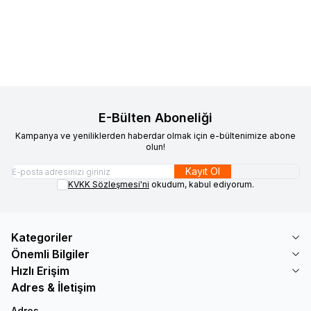
1.991,91
TL
1.991,91
TL
Sepete Ekle
Sepete Ekle
E-Bülten Aboneliği
Kampanya ve yeniliklerden haberdar olmak için e-bültenimize abone
olun!
Kayıt Ol
KVKK Sözleşmesi'ni
okudum, kabul ediyorum.
Kategoriler
Önemli Bilgiler
Hızlı Erişim
Adres & İletişim
Adres