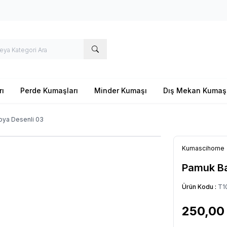
rı
Perde Kumaşları
Minder Kumaşı
Dış Mekan Kumaş
oya Desenli 03
Kumascihome
Pamuk Ba
Ürün Kodu :
T1
250,00