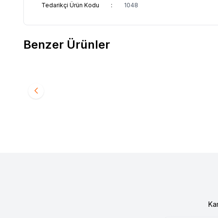
Tedarikçi Ürün Kodu
:
1048
Benzer Ürünler
Yeni
Yeni
Kumaşçı Home
Pamuk Baskılı Keten Kumaş Yeşil
Kumaşç
Favorilere Ekle
Favori
Suluboya Desenli 3
Tavus K
250,00
TL
250,0
Ka