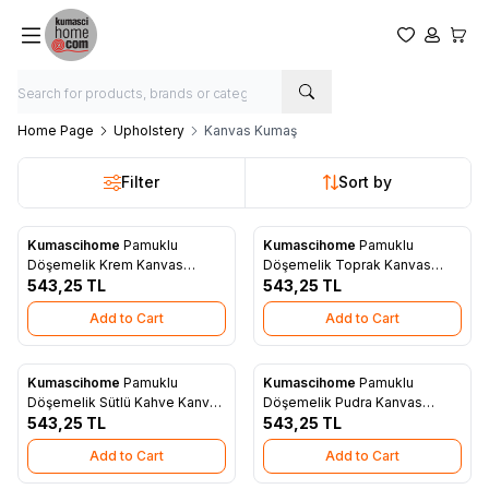
My Favorite
My Acco
My Ca
Home Page
Upholstery
Kanvas Kumaş
Filter
Sort by
Kumascihome
Pamuklu
Kumascihome
Pamuklu
New
New
Add to Favorites
Add to Favorites
Döşemelik Krem Kanvas
Döşemelik Toprak Kanvas
Kumaş 1001
543,25
TL
Kumaş 1011
543,25
TL
Add to Cart
Add to Cart
Kumascihome
Pamuklu
Kumascihome
Pamuklu
New
New
Add to Favorites
Add to Favorites
Döşemelik Sütlü Kahve Kanvas
Döşemelik Pudra Kanvas
Kumaş 1012
543,25
TL
Kumaş 1005
543,25
TL
Add to Cart
Add to Cart