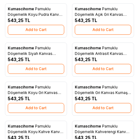
Kumascihome
Pamuklu
Kumascihome
Pamuklu
New
New
Add to Favorites
Add to Favorites
Döşemelik Koyu Pudra Kanvas
Döşemelik Açık Gri Kanvas
Kumaş 1006
543,25
TL
Kumaş 1004
543,25
TL
Add to Cart
Add to Cart
Kumascihome
Pamuklu
Kumascihome
Pamuklu
New
New
Add to Favorites
Add to Favorites
Döşemelik Siyah Kanvas
Döşemelik Antrasit Kanvas
Kumaş 1028
543,25
TL
Kumaş 1027
543,25
TL
Add to Cart
Add to Cart
Kumascihome
Pamuklu
Kumascihome
Pamuklu
New
New
Add to Favorites
Add to Favorites
Döşemelik Koyu Gri Kanvas
Döşemelik Gri Kanvas Kumaş
Kumaş 1026
543,25
TL
1025
543,25
TL
Add to Cart
Add to Cart
Kumascihome
Pamuklu
Kumascihome
Pamuklu
New
New
Add to Favorites
Add to Favorites
Döşemelik Koyu Kahve Kanvas
Döşemelik Kahverengi Kanvas
Kumaş 1024
543,25
TL
Kumaş 1023
543,25
TL