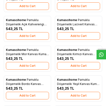
Add to Cart
Add to Cart
Kumascihome
Pamuklu
Kumascihome
Pamuklu
New
New
Add to Favorites
Add to Favorites
Döşemelik Açık Kahverengi
Döşemelik Lacivert Kanvas
Kanvas Kumaş 1022
543,25
TL
Kumaş 1021
543,25
TL
W
h
t
s
a
p
p
D
e
s
e
H
a
t
t
Add to Cart
Add to Cart
Kumascihome
Pamuklu
Kumascihome
Pamuklu
New
New
Add to Favorites
Add to Favorites
Döşemelik Mor Kanvas Kumaş
Döşemelik Kırmızı Kanvas
1020
543,25
TL
Kumaş 1019
543,25
TL
Add to Cart
Add to Cart
Kumascihome
Pamuklu
Kumascihome
Pamuklu
New
New
Add to Favorites
Add to Favorites
Döşemelik Bordo Kanvas
Döşemelik Yeşil Kanvas Kumaş
Kumaş 1018
543,25
TL
1016
543,25
TL
Add to Cart
Add to Cart