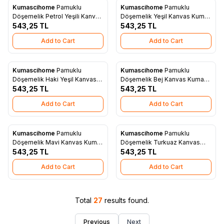
Kumascihome
Pamuklu
Kumascihome
Pamuklu
New
New
Add to Favorites
Add to Favorites
Döşemelik Petrol Yeşili Kanvas
Döşemelik Yeşil Kanvas Kumaş
Kumaş 1015
543,25
TL
1014
543,25
TL
Add to Cart
Add to Cart
Kumascihome
Pamuklu
Kumascihome
Pamuklu
New
New
Add to Favorites
Add to Favorites
Döşemelik Haki Yeşil Kanvas
Döşemelik Bej Kanvas Kumaş
Kumaş 1013
543,25
TL
1010
543,25
TL
Add to Cart
Add to Cart
Kumascihome
Pamuklu
Kumascihome
Pamuklu
New
New
Add to Favorites
Add to Favorites
Döşemelik Mavi Kanvas Kumaş
Döşemelik Turkuaz Kanvas
1009
543,25
TL
543,25
Kumaş 1008
TL
Add to Cart
Add to Cart
Total
27
results found.
Previous
Next