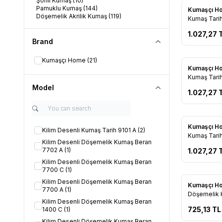
Şönil Kumaş
(10)
Pamuklu Kumaş
(144)
New
Kumaşçı 
Döşemelik Akrilik Kumaş
(119)
Add to F
Kumaş Tari
1.027,27
Brand
Kumaşçı Home
(21)
New
Kumaşçı 
Add to F
Kumaş Tarih
Model
1.027,27
New
Kumaşçı 
Kilim Desenli Kumaş Tarih 9101 A
(2)
Add to F
Kumaş Tari
Kilim Desenli Döşemelik Kumaş Beran
7702 A
(1)
1.027,27
Kilim Desenli Döşemelik Kumaş Beran
7700 C
(1)
Kilim Desenli Döşemelik Kumaş Beran
New
Kumaşçı 
7700 A
(1)
Add to F
Döşemelik 
Kilim Desenli Döşemelik Kumaş Beran
725,13
TL
1400 C
(1)
Kilim Desenli Döşemelik Kumaş Beran