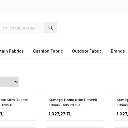
tain Fabrics
Cushion Fabric
Outdoor Fabric
Brands
New
New
Home
Kilim Desenli
Kumaşçı Home
Kilim Desenli
Kumaş
avorites
Add to Favorites
Add 
 1205 B
Kumaş Tarih 1205 A
Kumaş 
TL
1.027,27
TL
1.027