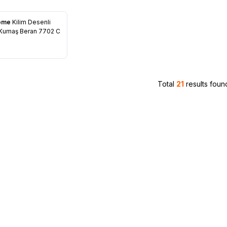
Home
Kilim Desenli
avorites
Kumaş Beran 7702 C
Total
21
results foun