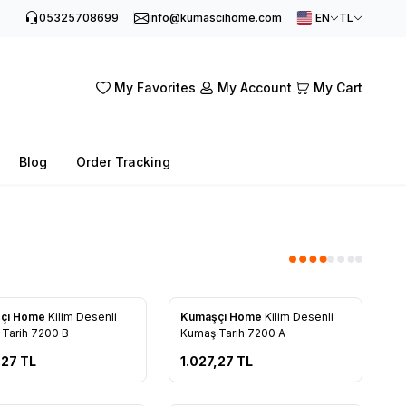
05325708699
info@kumascihome.com
EN
TL
My Favorites
My Account
My Cart
Blog
Order Tracking
New
çı Home
Kilim Desenli
Kumaşçı Home
Kilim Desenli
to Favorites
Add to Favorites
Tarih 7200 B
Kumaş Tarih 7200 A
,27
TL
1.027,27
TL