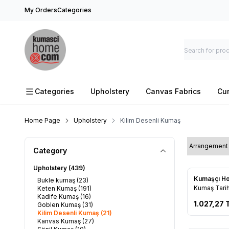
My Orders
Categories
Categories
Upholstery
Canvas Fabrics
Cur
Home Page
Upholstery
Kilim Desenli Kumaş
Category
Upholstery
(439)
New
Kumaşçı 
Bukle kumaş
(23)
Add to F
Kumaş Tarih
Keten Kumaş
(191)
Kadife Kumaş
(16)
1.027,27
Goblen Kumaş
(31)
Kilim Desenli Kumaş
(21)
Kanvas Kumaş
(27)