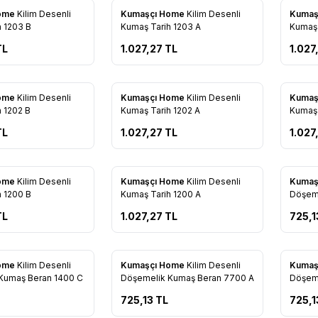
New
New
Home
Kilim Desenli
Kumaşçı Home
Kilim Desenli
Kumaş
avorites
Add to Favorites
Add 
h 1203 B
Kumaş Tarih 1203 A
Kumaş 
TL
1.027,27
TL
1.027
New
New
Home
Kilim Desenli
Kumaşçı Home
Kilim Desenli
Kumaş
avorites
Add to Favorites
Add 
 1202 B
Kumaş Tarih 1202 A
Kumaş 
TL
1.027,27
TL
1.027
New
New
Home
Kilim Desenli
Kumaşçı Home
Kilim Desenli
Kumaş
avorites
Add to Favorites
Add 
h 1200 B
Kumaş Tarih 1200 A
Döşeme
TL
1.027,27
TL
725,1
New
New
Home
Kilim Desenli
Kumaşçı Home
Kilim Desenli
Kumaş
avorites
Add to Favorites
Add 
Kumaş Beran 1400 C
Döşemelik Kumaş Beran 7700 A
Döşem
C
725,13
TL
725,1