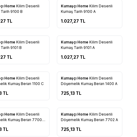
New
çı Home
Kilim Desenli
Kumaşçı Home
Kilim Desenli
to Favorites
Add to Favorites
Tarih 9100 B
Kumaş Tarih 9100 A
,27
TL
1.027,27
TL
New
çı Home
Kilim Desenli
Kumaşçı Home
Kilim Desenli
to Favorites
Add to Favorites
Tarih 9101 B
Kumaş Tarih 9101 A
,27
TL
1.027,27
TL
New
çı Home
Kilim Desenli
Kumaşçı Home
Kilim Desenli
to Favorites
Add to Favorites
lik Kumaş Beran 1100 C
Döşemelik Kumaş Beran 1400 A
3
TL
725,13
TL
New
çı Home
Kilim Desenli
Kumaşçı Home
Kilim Desenli
to Favorites
Add to Favorites
elik Kumaş Beran 7700
Döşemelik Kumaş Beran 7702 A
3
TL
725,13
TL