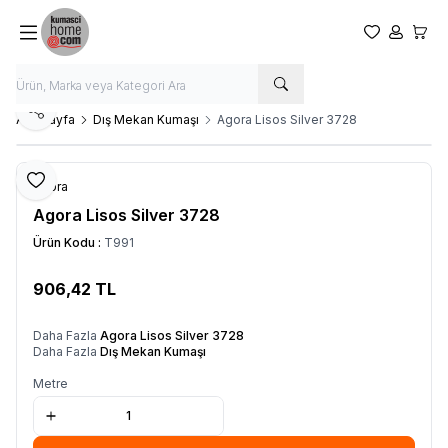
Favorilerim
Hesabım
Sepet
Paylaş
Ana Sayfa
Dış Mekan Kumaşı
Agora Lisos Silver 3728
Favoriye Ekle
Agora
Agora Lisos Silver 3728
Ürün Kodu :
T991
906,42
TL
SEPETE EKLE
Daha Fazla
Agora Lisos Silver 3728
Daha Fazla
Dış Mekan Kumaşı
Metre