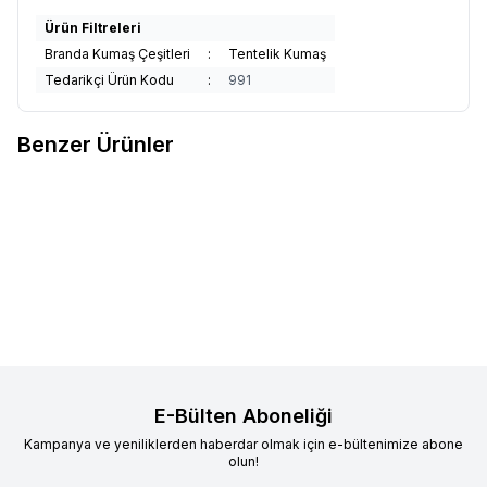
Ürün Filtreleri
Branda Kumaş Çeşitleri
:
Tentelik Kumaş
Tedarikçi Ürün Kodu
:
991
Benzer Ürünler
Sunbrella
Sunbrella Relax
Sunbrella
Sunbrella Relax
Yeni
Yeni
Favorilere Ekle
Favorilere Ekle
Döşemelik Sand RLX B102 150
Döşemelik Storm RLX B113 150
1.994,12
TL
1.994,12
TL
Sepete Ekle
Sepete Ekle
E-Bülten Aboneliği
Kampanya ve yeniliklerden haberdar olmak için e-bültenimize abone
olun!