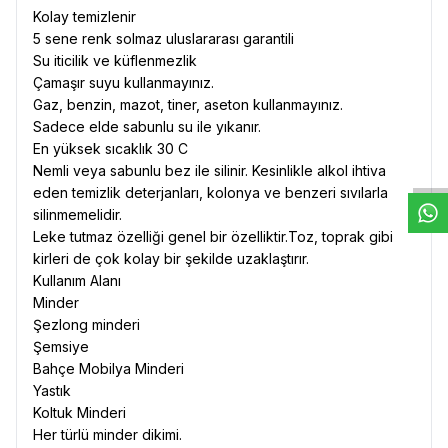
Kolay temizlenir
5 sene renk solmaz uluslararası garantili
Su iticilik ve küflenmezlik
Çamaşır suyu kullanmayınız.
Gaz, benzin, mazot, tiner, aseton kullanmayınız.
W
h
t
s
a
p
p
D
e
s
e
H
a
t
t
Sadece elde sabunlu su ile yıkanır.
En yüksek sıcaklık 30 C
Nemli veya sabunlu bez ile silinir. Kesinlikle alkol ihtiva
eden temizlik deterjanları, kolonya ve benzeri sıvılarla
silinmemelidir.
Leke tutmaz özelliği genel bir özelliktir.Toz, toprak gibi
kirleri de çok kolay bir şekilde uzaklaştırır.
Kullanım Alanı
Minder
Şezlong minderi
Şemsiye
Bahçe Mobilya Minderi
Yastık
Koltuk Minderi
Her türlü minder dikimi.