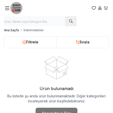
Favorilerim
Hesabım
Sepet
Ana Sayfa
İndirimdekiler
Filtrele
Sırala
Ürün bulunamadı
Bu listede şu anda ürün bulunmamaktadır. Diğer kategorileri
inceleyerek ürün keşfedebilirsiniz.