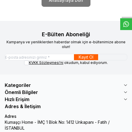
W
h
t
s
a
p
p
D
e
s
e
H
a
t
t
Anasayfaya Dön
E-Bülten Aboneliği
Kampanya ve yeniliklerden haberdar olmak için e-bültenimize abone
olun!
Kayıt Ol
KVKK Sözleşmesi'ni
okudum, kabul ediyorum.
Kategoriler
Önemli Bilgiler
Hızlı Erişim
Adres & İletişim
Adres
Kumaşçı Home - İMÇ 1 Blok No: 1412 Unkapanı - Fatih /
İSTANBUL