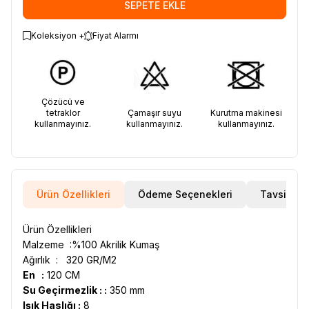
SEPETE EKLE
Koleksiyon +
Fiyat Alarmı
Çözücü ve
tetraklor
Çamaşır suyu
Kurutma makinesi
kullanmayınız.
kullanmayınız.
kullanmayınız.
Ürün Özellikleri
Ödeme Seçenekleri
Tavsiye E
Ürün Özellikleri
Malzeme :%100 Akrilik Kumaş
Ağırlık : 320 GR/M2
En :
120 CM
Su Geçirmezlik : :
350 mm
Işık Haslığı :
8