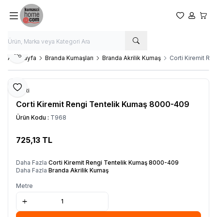
Favorilerim
Hesabım
Sepet
Paylaş
Ana Sayfa
Branda Kumaşları
Branda Akrilik Kumaş
Corti Kiremit R
Favoriye Ekle
Corti
Corti Kiremit Rengi Tentelik Kumaş 8000-409
Ürün Kodu :
T968
725,13
TL
SEPETE EKLE
Daha Fazla
Corti Kiremit Rengi Tentelik Kumaş 8000-409
Daha Fazla
Branda Akrilik Kumaş
Metre