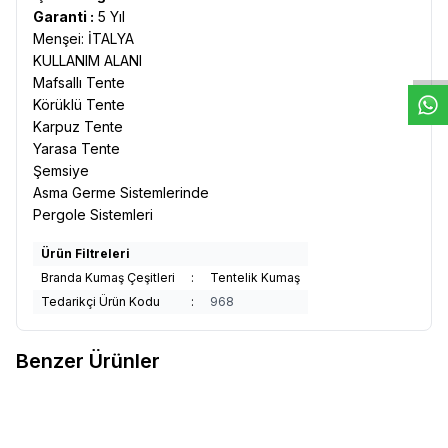
W
h
t
s
a
p
p
D
e
s
e
H
a
t
t
Garanti :
5 Yıl
Menşei: İTALYA
KULLANIM ALANI
Mafsallı Tente
Körüklü Tente
Karpuz Tente
Yarasa Tente
Şemsiye
Asma Germe Sistemlerinde
Pergole Sistemleri
Ürün Filtreleri
Branda Kumaş Çeşitleri
:
Tentelik Kumaş
Tedarikçi Ürün Kodu
:
968
Benzer Ürünler
Kumascihome
Sauleda Yeşil
Corti
Corti Mavi Gri Çizgili
Yeni
Yeni
Favorilere Ekle
Favorilere Ekle
Tentelik Kumaş Musgo 2247
Tentelik Kumaş 8000-875
725,13
TL
725,13
TL