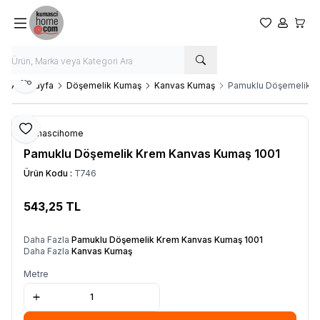
Favorilerim
Hesabım
Sepet
Paylaş
Ana Sayfa
Döşemelik Kumaş
Kanvas Kumaş
Pamuklu Döşemelik K
Favoriye Ekle
Kumascihome
Pamuklu Döşemelik Krem Kanvas Kumaş 1001
Ürün Kodu :
T746
543,25
TL
SEPETE EKLE
Daha Fazla
Pamuklu Döşemelik Krem Kanvas Kumaş 1001
Daha Fazla
Kanvas Kumaş
Metre