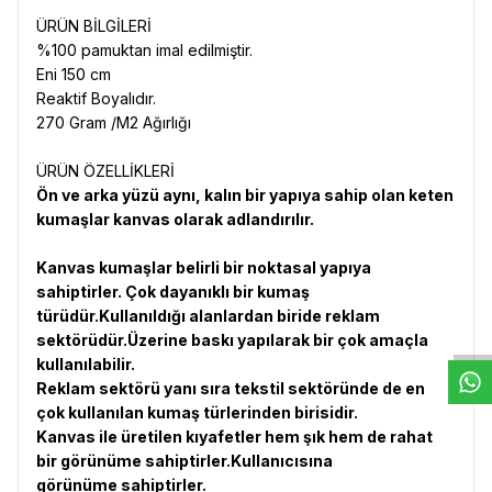
ÜRÜN BİLGİLERİ
%100 pamuktan imal edilmiştir.
Eni 150 cm
Reaktif Boyalıdır.
270 Gram /M2 Ağırlığı
ÜRÜN ÖZELLİKLERİ
Ön ve arka yüzü aynı, kalın bir yapıya sahip olan keten
kumaşlar kanvas olarak adlandırılır.
Kanvas kumaşlar belirli bir noktasal yapıya
W
h
t
s
a
p
p
D
e
s
e
H
a
t
t
sahiptirler. Çok dayanıklı bir kumaş
türüdür.Kullanıldığı alanlardan biride reklam
sektörüdür.Üzerine baskı yapılarak bir çok amaçla
kullanılabilir.
Reklam sektörü yanı sıra tekstil sektöründe de en
çok kullanılan kumaş türlerinden birisidir.
Kanvas ile üretilen kıyafetler hem şık hem de rahat
bir görünüme sahiptirler.Kullanıcısına
görünüme sahiptirler.