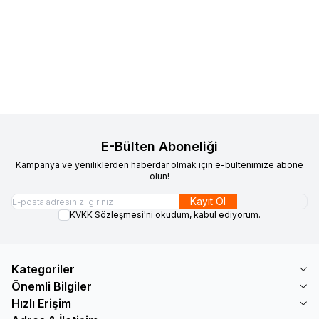
Kumascihome
Pamuklu
Kumascihome
Pamuklu
Yeni
Yeni
Favorilere Ekle
Favorilere Ekle
Döşemelik Toprak Kanvas
Döşemelik Sütlü Kahve Kanvas
Kumaş 1011
543,25
TL
Kumaş 1012
543,25
TL
Sepete Ekle
Sepete Ekle
E-Bülten Aboneliği
Kampanya ve yeniliklerden haberdar olmak için e-bültenimize abone
olun!
Kayıt Ol
KVKK Sözleşmesi'ni
okudum, kabul ediyorum.
Kategoriler
Önemli Bilgiler
Hızlı Erişim