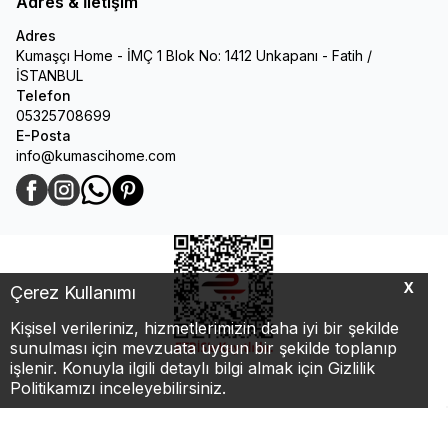
Adres & İletişim
Adres
Kumaşçı Home - İMÇ 1 Blok No: 1412 Unkapanı - Fatih /
İSTANBUL
Telefon
05325708699
E-Posta
info@kumascihome.com
Facebook
Instagram
WhatsApp
Pinterest
X
Çerez Kullanımı
Kişisel verileriniz, hizmetlerimizin daha iyi bir şekilde
sunulması için mevzuata uygun bir şekilde toplanıp
işlenir. Konuyla ilgili detaylı bilgi almak için Gizlilik
Politikamızı inceleyebilirsiniz.