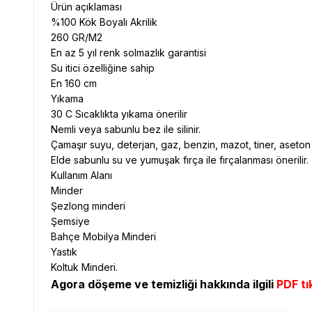
Ürün açıklaması
%100 Kök Boyalı Akrilik
260 GR/M2
En az 5 yıl renk solmazlık garantisi
Su itici özelliğine sahip
En 160 cm
Yıkama
30 C Sıcaklıkta yıkama önerilir
Nemli veya sabunlu bez ile silinir.
Çamaşır suyu, deterjan, gaz, benzin, mazot, tiner, aseton
Elde sabunlu su ve yumuşak fırça ile fırçalanması önerilir.
Kullanım Alanı
Minder
Şezlong minderi
Şemsiye
Bahçe Mobilya Minderi
Yastık
Koltuk Minderi.
Agora döşeme ve temizliği hakkında ilgili
PDF tı