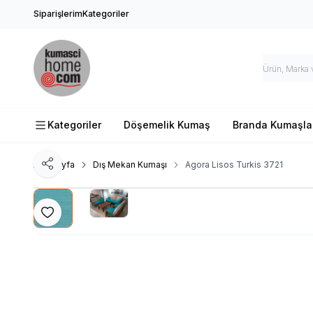
Siparişlerim
Kategoriler
Kategoriler
Döşemelik Kumaş
Branda Kumaşla
Ana Sayfa
Dış Mekan Kumaşı
Agora Lisos Turkis 3721
Paylaş
Favoriye Ekle