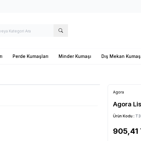
rı
Perde Kumaşları
Minder Kumaşı
Dış Mekan Kumaş
Agora
Agora Li
Ürün Kodu :
T3
905,41