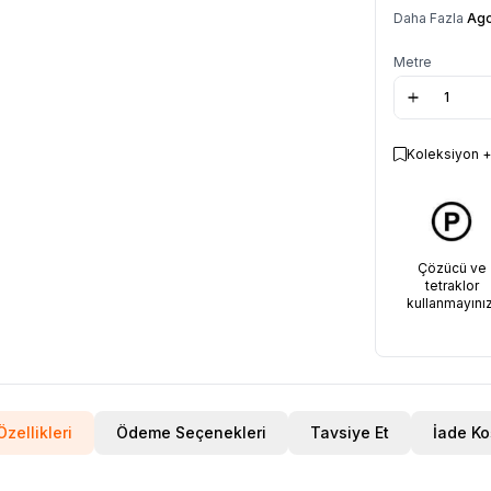
Daha Fazla
Ago
Metre
Koleksiyon +
Çözücü ve
tetraklor
kullanmayınız
zellikleri
Ödeme Seçenekleri
Tavsiye Et
İade Ko