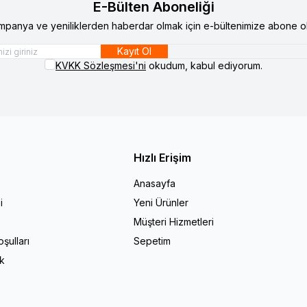
E-Bülten Aboneliği
mpanya ve yeniliklerden haberdar olmak için e-bültenimize abone ol
Kayıt Ol
KVKK Sözleşmesi'ni
okudum, kabul ediyorum.
Hızlı Erişim
Anasayfa
i
Yeni Ürünler
Müşteri Hizmetleri
şulları
Sepetim
ik