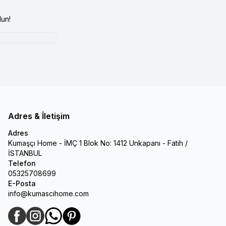
un!
Adres & İletişim
Adres
Kumaşçı Home - İMÇ 1 Blok No: 1412 Unkapanı - Fatih /
İSTANBUL
Telefon
05325708699
E-Posta
info@kumascihome.com
Facebook
Instagram
WhatsApp
Pinterest