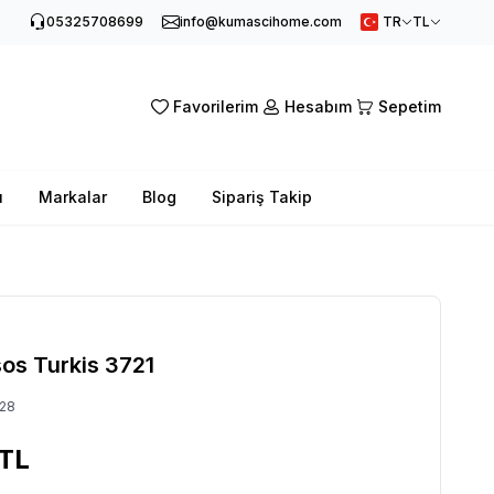
05325708699
info@kumascihome.com
TR
TL
Favorilerim
Hesabım
Sepetim
ı
Markalar
Blog
Sipariş Takip
sos Turkis 3721
28
TL