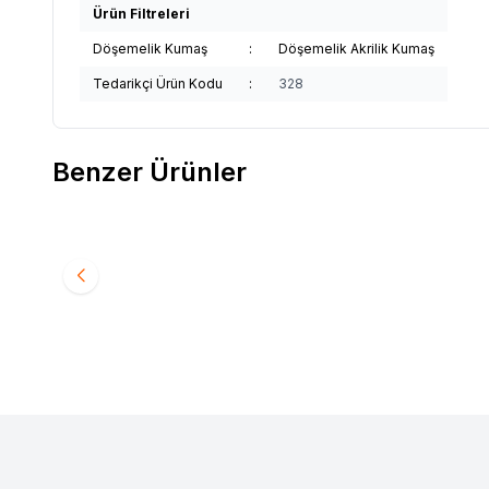
Ürün Filtreleri
Döşemelik Kumaş
:
Döşemelik Akrilik Kumaş
Tedarikçi Ürün Kodu
:
328
Benzer Ürünler
Yeni
Yeni
Sunbrella
Sunbrella Relax Döşemelik Sand RLX
Sunbrel
Favorilere Ekle
Favori
B102 150
B113 150
1.991,91
TL
1.991,9