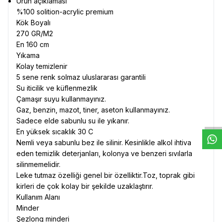
Ürün açıklaması
%100 solition-acrylic premium
Kök Boyalı
270 GR/M2
En 160 cm
Yıkama
Kolay temizlenir
5 sene renk solmaz uluslararası garantili
Su iticilik ve küflenmezlik
W
h
t
s
a
p
p
D
e
s
e
H
a
t
t
Çamaşır suyu kullanmayınız.
Gaz, benzin, mazot, tiner, aseton kullanmayınız.
Sadece elde sabunlu su ile yıkanır.
En yüksek sıcaklık 30 C
Nemli veya sabunlu bez ile silinir. Kesinlikle alkol ihtiva
eden temizlik deterjanları, kolonya ve benzeri sıvılarla
silinmemelidir.
Leke tutmaz özelliği genel bir özelliktir.Toz, toprak gibi
kirleri de çok kolay bir şekilde uzaklaştırır.
Kullanım Alanı
Minder
Şezlong minderi