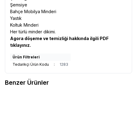
Şemsiye
Bahçe Mobilya Minderi
Yastık
Koltuk Minderi
Her türlü minder dikimi.
Agora döşeme ve temizliği hakkında ilgili
PDF
tıklayınız.
Ürün Filtreleri
Tedarikçi Ürün Kodu
:
1283
Benzer Ürünler
Sunbrella
Sunbrella Relax
Sunbrella
Sunbrella Relax
Yeni
Yeni
Favorilere Ekle
Favorilere Ekle
Döşemelik Sand RLX B102 150
Döşemelik Storm RLX B113 150
1.991,91
TL
1.991,91
TL
Sepete Ekle
Sepete Ekle