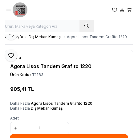
Favorilerim
Hesabım
Sepet
Paylaş
Ana Sayfa
Dış Mekan Kumaşı
Agora Lisos Tandem Grafito 1220
Favoriye Ekle
Agora
Agora Lisos Tandem Grafito 1220
Ürün Kodu :
T1283
905,41
TL
SEPETE EKLE
Daha Fazla
Agora Lisos Tandem Grafito 1220
Daha Fazla
Dış Mekan Kumaşı
Adet