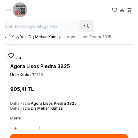
Favorilerim
Hesabım
Sepet
Paylaş
Ana Sayfa
Dış Mekan Kumaşı
Agora Lisos Piedra 3825
Favoriye Ekle
Agora
Agora Lisos Piedra 3825
Ürün Kodu :
T1229
905,41
TL
SEPETE EKLE
Daha Fazla
Agora Lisos Piedra 3825
Daha Fazla
Dış Mekan Kumaşı
Metre