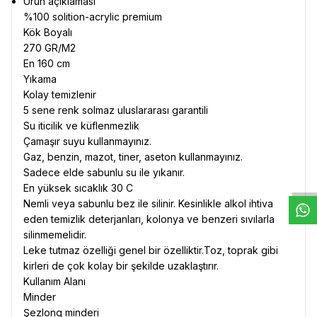
Ürün açıklaması
%100 solition-acrylic premium
Kök Boyalı
270 GR/M2
En 160 cm
Yıkama
Kolay temizlenir
5 sene renk solmaz uluslararası garantili
Su iticilik ve küflenmezlik
Çamaşır suyu kullanmayınız.
W
h
t
s
a
p
p
D
e
s
e
H
a
t
t
Gaz, benzin, mazot, tiner, aseton kullanmayınız.
Sadece elde sabunlu su ile yıkanır.
En yüksek sıcaklık 30 C
Nemli veya sabunlu bez ile silinir. Kesinlikle alkol ihtiva
eden temizlik deterjanları, kolonya ve benzeri sıvılarla
silinmemelidir.
Leke tutmaz özelliği genel bir özelliktir.Toz, toprak gibi
kirleri de çok kolay bir şekilde uzaklaştırır.
Kullanım Alanı
Minder
Şezlong minderi