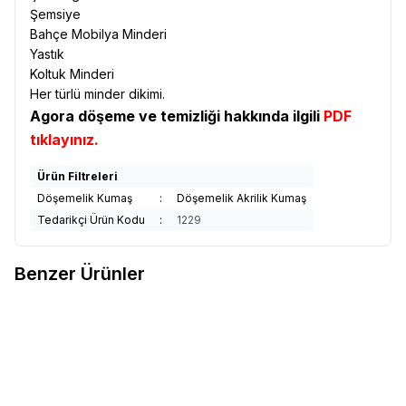
Şemsiye
Bahçe Mobilya Minderi
Yastık
Koltuk Minderi
Her türlü minder dikimi.
Agora döşeme ve temizliği hakkında ilgili
PDF
tıklayınız.
Ürün Filtreleri
Döşemelik Kumaş
:
Döşemelik Akrilik Kumaş
Tedarikçi Ürün Kodu
:
1229
Benzer Ürünler
Sunbrella
Sunbrella Relax
Sunbrella
Sunbrella Relax
Yeni
Yeni
Favorilere Ekle
Favorilere Ekle
Döşemelik Sand RLX B102 150
Döşemelik Storm RLX B113 150
1.991,91
TL
1.991,91
TL
Sepete Ekle
Sepete Ekle