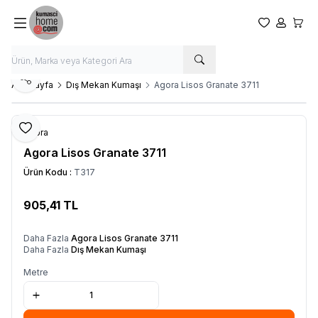
Favorilerim
Hesabım
Sepet
Paylaş
Ana Sayfa
Dış Mekan Kumaşı
Agora Lisos Granate 3711
Favoriye Ekle
Agora
Agora Lisos Granate 3711
Ürün Kodu :
T317
905,41
TL
SEPETE EKLE
Daha Fazla
Agora Lisos Granate 3711
Daha Fazla
Dış Mekan Kumaşı
Metre