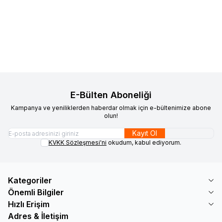
Favorilere Ekle
Favorilere Ekle
Döşemelik Sand RLX B102 150
Döşemelik Storm RLX B113 150
1.991,91
TL
1.991,91
TL
Sepete Ekle
Sepete Ekle
E-Bülten Aboneliği
Kampanya ve yeniliklerden haberdar olmak için e-bültenimize abone
olun!
Kayıt Ol
KVKK Sözleşmesi'ni
okudum, kabul ediyorum.
Kategoriler
Önemli Bilgiler
Hızlı Erişim
Adres & İletişim