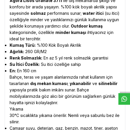
Agora Lisos Granate 3711
ile dış mekanlarda şıklığı ve
konforu bir arada yaşayın. %100 kök boyalı akrilik yapısı
sayesinde
solmaz
performans sunar;
water itici
(su itici)
özelliğiyle minder ve yastıklarınızı günlük kullanıma uygun
şekilde korumaya yardımcı olur.
Outdoor kumaş
kategorisinde, özellikle
minder kumaşı
ihtiyacınız için
ideal bir tercihtir.
Kumaş Türü:
%100 Kök Boyalı Akrilik
Ağırlık:
260 GR/M2
Renk Solmazlık:
En az 5 yıl renk solmazlık garantisi
Su İtici Özellik:
Su itici özelliğe sahip
En:
En 160 cm
W
h
t
s
a
p
p
D
e
s
e
H
a
t
t
Bahçe, teras ve yaşam alanlarınızda rahat kullanım için
tasarlanan
dış mekan kuması
;
yıkanabilir
ve
silinebilir
yapısıyla pratik bakım imkânı sunar. Bahçe
mobilyalarınızda göz alıcı bir görünüm sağlarken günlük
hayatta işinizi kolaylaştırır.
Yıkama
30°C sıcaklıkta yıkama önerilir. Nemli veya sabunlu bez ile
silinir.
Çamaşır suyu, deterjan, gaz, benzin, mazot, tiner, aseton