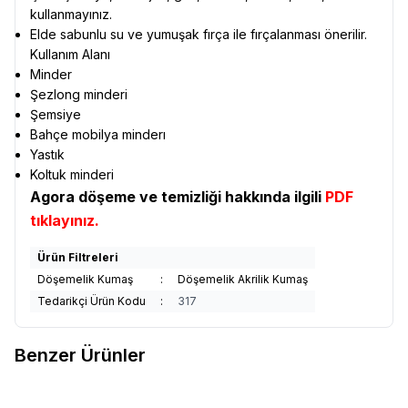
kullanmayınız.
Elde sabunlu su ve yumuşak fırça ile fırçalanması önerilir.
Kullanım Alanı
Minder
Şezlong minderi
Şemsiye
Bahçe mobilya minderı
Yastık
Koltuk minderi
Agora döşeme ve temizliği hakkında ilgili
PDF
tıklayınız.
Ürün Filtreleri
Döşemelik Kumaş
:
Döşemelik Akrilik Kumaş
Tedarikçi Ürün Kodu
:
317
Benzer Ürünler
Sunbrella
Sunbrella Relax
Sunbrella
Sunbrella Relax
Yeni
Yeni