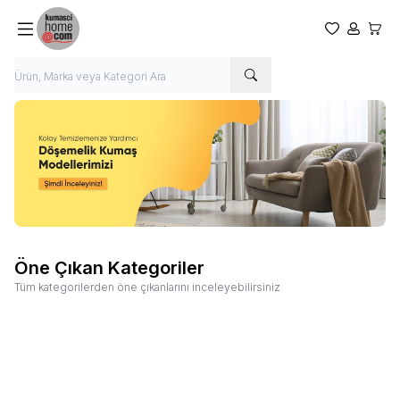
Favorilerim
Hesabım
Sepet
Öne Çıkan Kategoriler
Tüm kategorilerden öne çıkanlarını inceleyebilirsiniz