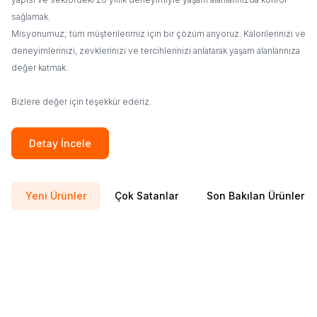
sağlamak.
Misyonumuz; tüm müşterilerimiz için bir çözüm arıyoruz. Kalorilerinizi ve
deneyimlerinizi, zevklerinizi ve tercihlerinizi anlatarak yaşam alanlarınıza
değer katmak.
Bizlere değer için teşekkür ederiz.
Detay İncele
Yeni Ürünler
Çok Satanlar
Son Bakılan Ürünler
Kumaşçı Home
Goblen
Kumaşçı Home
Goblen
Yeni
Yeni
Favorilere Ekle
Favorilere Ekle
Döşemelik Kumaş 1034
Döşemelik Kumaş 1018
1.207,22
TL
1.207,22
TL
Sepete Ekle
Sepete Ekle