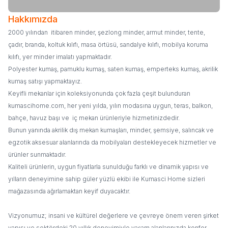
Hakkımızda
2000 yılından itibaren minder, şezlong minder, armut minder, tente,
çadır, branda, koltuk kılıfı, masa örtüsü, sandalye kılıfı, mobilya koruma
kılıfı, yer minder imalatı yapmaktadır.
Polyester kumaş, pamuklu kumaş, saten kumaş, emperteks kumaş, akrilik
kumaş satışı yapmaktayız.
Keyifli mekanlar için koleksiyonunda çok fazla çeşit bulunduran
kumascihome.com, her yeni yılda, yılın modasına uygun, teras, balkon,
bahçe, havuz başı ve iç mekan ürünleriyle hizmetinizdedir.
Bunun yanında akrilik dış mekan kumaşları, minder, şemsiye, salıncak ve
egzotik aksesuar alanlarında da mobilyaları destekleyecek hizmetler ve
ürünler sunmaktadır.
Kaliteli ürünlerin, uygun fiyatlarla sunulduğu farklı ve dinamik yapısı ve
yılların deneyimine sahip güler yüzlü ekibi ile Kumasci Home sizleri
mağazasında ağırlamaktan keyif duyacaktır.
Vizyonumuz; insani ve kültürel değerlere ve çevreye önem veren şirket
yapısı ve sektördeki 20 yıllık deneyimiyle yaşam alanlarınızda konfor