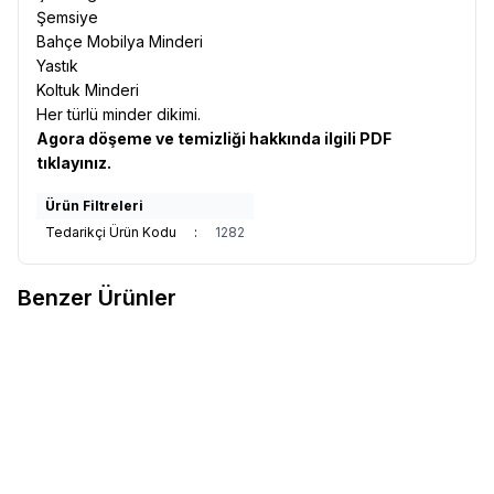
Şemsiye
Bahçe Mobilya Minderi
Yastık
Koltuk Minderi
Her türlü minder dikimi.
Agora döşeme ve temizliği hakkında ilgili
PDF
tıklayınız.
Ürün Filtreleri
Tedarikçi Ürün Kodu
:
1282
Benzer Ürünler
Sunbrella
Sunbrella Relax
Sunbrella
Sunbrella Relax
Yeni
Yeni
Favorilere Ekle
Favorilere Ekle
Döşemelik Sand RLX B102 150
Döşemelik Storm RLX B113 150
1.994,12
TL
1.994,12
TL
Sepete Ekle
Sepete Ekle