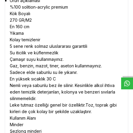
Ürün açıklaması
%100 solition-acrylic premium
Kök Boyalı
270 GR/M2
En 160 cm
Yıkama
Kolay temizlenir
5 sene renk solmaz uluslararası garantili
Su iticilik ve küflenmezlik
W
h
t
s
a
p
p
D
e
s
e
H
a
t
t
Çamaşır suyu kullanmayınız.
Gaz, benzin, mazot, tiner, aseton kullanmayınız.
Sadece elde sabunlu su ile yıkanır.
En yüksek sıcaklık 30 C
Nemli veya sabunlu bez ile silinir. Kesinlikle alkol ihtiva
eden temizlik deterjanları, kolonya ve benzeri sıvılarla
silinmemelidir.
Leke tutmaz özelliği genel bir özelliktir.Toz, toprak gibi
kirleri de çok kolay bir şekilde uzaklaştırır.
Kullanım Alanı
Minder
Şezlong minderi