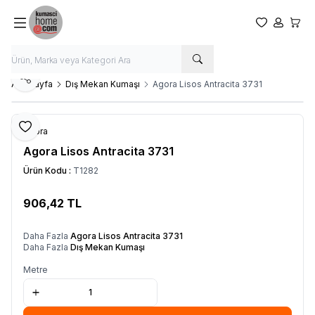
Favorilerim
Hesabım
Sepet
Paylaş
Ana Sayfa
Dış Mekan Kumaşı
Agora Lisos Antracita 3731
Favoriye Ekle
Agora
Agora Lisos Antracita 3731
Ürün Kodu :
T1282
906,42
TL
SEPETE EKLE
Daha Fazla
Agora Lisos Antracita 3731
Daha Fazla
Dış Mekan Kumaşı
Metre