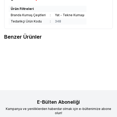
Ürün Filtreleri
Branda Kumaş Çeşitleri
:
Yat - Tekne Kumaşı
Tedarikçi Ürün Kodu
:
348
Benzer Ürünler
Sunbrella Plus
Sunbrella Plus
Sunbrella Plus
Sunbrella Plus
Yeni
Yeni
Favorilere Ekle
Favorilere Ekle
Papyrus Suntt P055 152
Abyss Suntt P058 152
2.836,97
TL
2.836,97
TL
Sepete Ekle
Sepete Ekle
E-Bülten Aboneliği
Kampanya ve yeniliklerden haberdar olmak için e-bültenimize abone
olun!