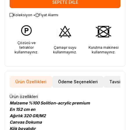
SEPETE EKLE
Koleksiyon +
Fiyat Alarmı
Çözücü ve
tetraklor
Çamaşır suyu
Kurutma makinesi
kullanmayınız.
kullanmayınız.
kullanmayınız.
Ürün Özellikleri
Ödeme Seçenekleri
Tavsiye E
Ürün özellikleri
Malzeme %100 Solition-acrylic premium
En 152 cm en
Ağırlık 320 GR/M2
Canvas Dokuma
Kök boyalıdır