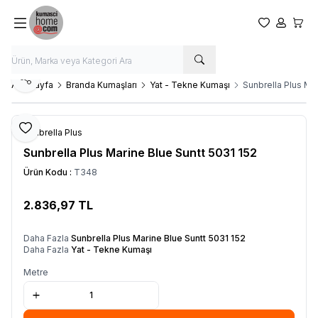
Favorilerim
Hesabım
Sepet
Paylaş
Ana Sayfa
Branda Kumaşları
Yat - Tekne Kumaşı
Sunbrella Plus Mar
Favoriye Ekle
Sunbrella Plus
Sunbrella Plus Marine Blue Suntt 5031 152
Ürün Kodu :
T348
2.836,97
TL
SEPETE EKLE
Daha Fazla
Sunbrella Plus Marine Blue Suntt 5031 152
Daha Fazla
Yat - Tekne Kumaşı
Metre