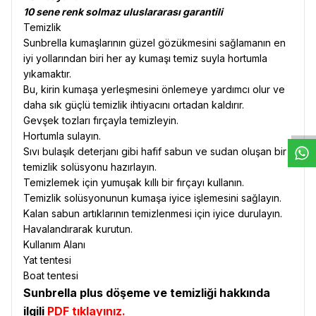
10 sene renk solmaz uluslararası garantili
Temizlik
Sunbrella kumaşlarının güzel gözükmesini sağlamanın en
iyi yollarından biri her ay kumaşı temiz suyla hortumla
yıkamaktır.
W
h
t
s
a
p
p
D
e
s
e
H
a
t
t
Bu, kirin kumaşa yerleşmesini önlemeye yardımcı olur ve
daha sık güçlü temizlik ihtiyacını ortadan kaldırır.
Gevşek tozları fırçayla temizleyin.
Hortumla sulayın.
Sıvı bulaşık deterjanı gibi hafif sabun ve sudan oluşan bir
temizlik solüsyonu hazırlayın.
Temizlemek için yumuşak kıllı bir fırçayı kullanın.
Temizlik solüsyonunun kumaşa iyice işlemesini sağlayın.
Kalan sabun artıklarının temizlenmesi için iyice durulayın.
Havalandırarak kurutun.
Kullanım Alanı
Yat tentesi
Boat tentesi
Sunbrella plus döşeme ve temizliği hakkında
ilgili
PDF tıklayınız.