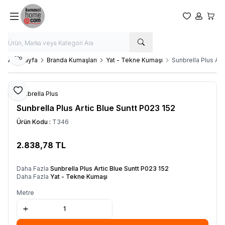
Favorilerim
Hesabım
Sepet
Paylaş
Ana Sayfa
Branda Kumaşları
Yat - Tekne Kumaşı
Sunbrella Plus Art
Favoriye Ekle
Sunbrella Plus
Sunbrella Plus Artic Blue Suntt P023 152
Ürün Kodu :
T346
2.838,78
TL
SEPETE EKLE
Daha Fazla
Sunbrella Plus Artic Blue Suntt P023 152
Daha Fazla
Yat - Tekne Kumaşı
Metre