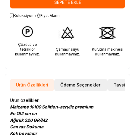
SEPETE EKLE
Koleksiyon +
Fiyat Alarmı
Çözücü ve
tetraklor
Çamaşır suyu
Kurutma makinesi
kullanmayınız.
kullanmayınız.
kullanmayınız.
Ürün Özellikleri
Ödeme Seçenekleri
Tavsiye E
Ürün özellikleri
Malzeme %100 Solition-acrylic premium
En 152 cm en
Ağırlık 320 GR/M2
Canvas Dokuma
Kök boyalıdır