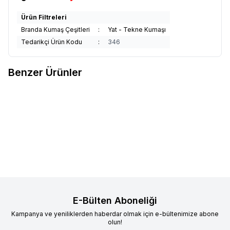
Ürün Filtreleri
Branda Kumaş Çeşitleri
:
Yat - Tekne Kumaşı
Tedarikçi Ürün Kodu
:
346
Benzer Ürünler
Sunbrella Plus
Sunbrella Plus
Sunbrella Plus
Sunbrella Plus
Yeni
Yeni
Favorilere Ekle
Favorilere Ekle
Papyrus Suntt P055 152
Abyss Suntt P058 152
2.838,78
TL
2.838,78
TL
Sepete Ekle
Sepete Ekle
E-Bülten Aboneliği
Kampanya ve yeniliklerden haberdar olmak için e-bültenimize abone
olun!