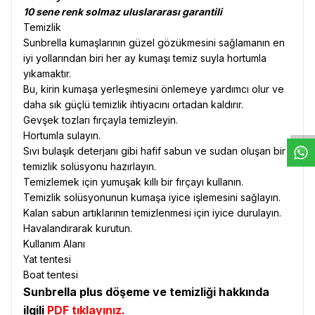
10 sene renk solmaz uluslararası garantili
Temizlik
Sunbrella kumaşlarının güzel gözükmesini sağlamanın en
iyi yollarından biri her ay kumaşı temiz suyla hortumla
yıkamaktır.
W
h
t
s
a
p
p
D
e
s
e
H
a
t
t
Bu, kirin kumaşa yerleşmesini önlemeye yardımcı olur ve
daha sık güçlü temizlik ihtiyacını ortadan kaldırır.
Gevşek tozları fırçayla temizleyin.
Hortumla sulayın.
Sıvı bulaşık deterjanı gibi hafif sabun ve sudan oluşan bir
temizlik solüsyonu hazırlayın.
Temizlemek için yumuşak kıllı bir fırçayı kullanın.
Temizlik solüsyonunun kumaşa iyice işlemesini sağlayın.
Kalan sabun artıklarının temizlenmesi için iyice durulayın.
Havalandırarak kurutun.
Kullanım Alanı
Yat tentesi
Boat tentesi
Sunbrella plus döşeme ve temizliği hakkında
ilgili
PDF tıklayınız.