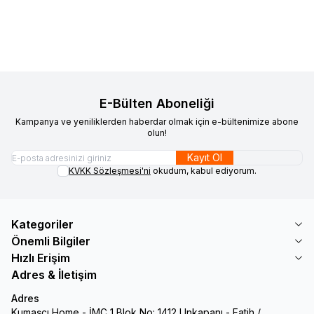
Sepete Ekle
Sepete Ekle
E-Bülten Aboneliği
Kampanya ve yeniliklerden haberdar olmak için e-bültenimize abone
olun!
Kayıt Ol
KVKK Sözleşmesi'ni
okudum, kabul ediyorum.
Kategoriler
Önemli Bilgiler
Hızlı Erişim
Adres & İletişim
Adres
Kumaşçı Home - İMÇ 1 Blok No: 1412 Unkapanı - Fatih /