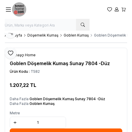
Favorilerim
Hesabım
Sepet
Paylaş
Ana Sayfa
Döşemelik Kumaş
Goblen Kumaş
Goblen Döşemelik Ku
Favoriye Ekle
Kumaşçı Home
Goblen Döşemelik Kumaş Sunay 7804 -Düz
Ürün Kodu :
T582
1.207,22
TL
SEPETE EKLE
Daha Fazla
Goblen Döşemelik Kumaş Sunay 7804 -Düz
Daha Fazla
Goblen Kumaş
Metre