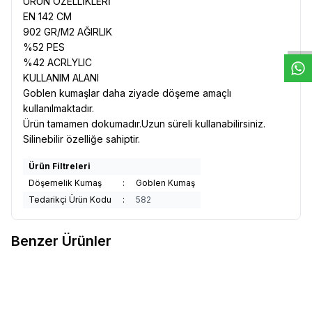
ÜRÜN ÖZELLİKLERİ
W
h
t
s
a
p
p
D
e
s
e
H
a
t
t
EN 142 CM
902
GR/M2 AĞIRLIK
%52 PES
%42 ACRLYLIC
KULLANIM ALANI
Goblen kumaşlar daha ziyade döşeme amaçlı
kullanılmaktadır.
Ürün tamamen dokumadır.Uzun süreli kullanabilirsiniz.
Silinebilir özelliğe sahiptir.
Ürün Filtreleri
Döşemelik Kumaş
:
Goblen Kumaş
Tedarikçi Ürün Kodu
:
582
Benzer Ürünler
Kumaşçı Home
Goblen
Kumaşçı Home
Goblen
Yeni
Yeni
Favorilere Ekle
Favorilere Ekle
Döşemelik Kumaş 1034
Döşemelik Kumaş 1018
1.207,22
TL
1.207,22
TL