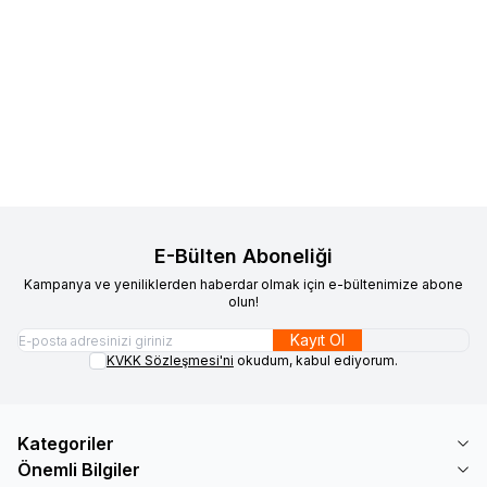
Kumaşçı Home
Goblen
Kumaşçı Home
Goblen
Yeni
Yeni
Favorilere Ekle
Favorilere Ekle
Döşemelik Kumaş 1034
Döşemelik Kumaş 1018
1.207,99
TL
1.207,99
TL
Sepete Ekle
Sepete Ekle
E-Bülten Aboneliği
Kampanya ve yeniliklerden haberdar olmak için e-bültenimize abone
olun!
Kayıt Ol
KVKK Sözleşmesi'ni
okudum, kabul ediyorum.
Kategoriler
Önemli Bilgiler