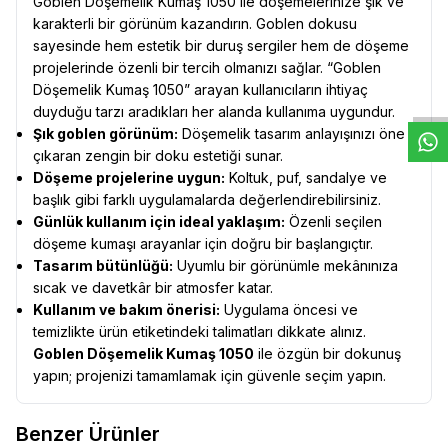
Goblen Döşemelik Kumaş 1050 ile döşemelerinize şık ve
karakterli bir görünüm kazandırın. Goblen dokusu
sayesinde hem estetik bir duruş sergiler hem de döşeme
W
h
t
s
a
p
p
D
e
s
e
H
a
t
t
projelerinde özenli bir tercih olmanızı sağlar. “Goblen
Döşemelik Kumaş 1050” arayan kullanıcıların ihtiyaç
duyduğu tarzı aradıkları her alanda kullanıma uygundur.
Şık goblen görünüm:
Döşemelik tasarım anlayışınızı öne
çıkaran zengin bir doku estetiği sunar.
Döşeme projelerine uygun:
Koltuk, puf, sandalye ve
başlık gibi farklı uygulamalarda değerlendirebilirsiniz.
Günlük kullanım için ideal yaklaşım:
Özenli seçilen
döşeme kumaşı arayanlar için doğru bir başlangıçtır.
Tasarım bütünlüğü:
Uyumlu bir görünümle mekânınıza
sıcak ve davetkâr bir atmosfer katar.
Kullanım ve bakım önerisi:
Uygulama öncesi ve
temizlikte ürün etiketindeki talimatları dikkate alınız.
Goblen Döşemelik Kumaş 1050
ile özgün bir dokunuş
yapın; projenizi tamamlamak için güvenle seçim yapın.
Benzer Ürünler