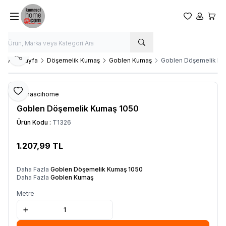
Favorilerim
Hesabım
Sepet
Paylaş
Ana Sayfa
Döşemelik Kumaş
Goblen Kumaş
Goblen Döşemelik Ku
Favoriye Ekle
Kumascihome
Goblen Döşemelik Kumaş 1050
Ürün Kodu :
T1326
1.207,99
TL
SEPETE EKLE
Daha Fazla
Goblen Döşemelik Kumaş 1050
Daha Fazla
Goblen Kumaş
Metre