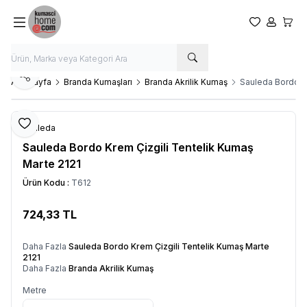
Favorilerim
Hesabım
Sepet
Paylaş
Ana Sayfa
Branda Kumaşları
Branda Akrilik Kumaş
Sauleda Bordo Kr
Favoriye Ekle
Sauleda
Sauleda Bordo Krem Çizgili Tentelik Kumaş
Marte 2121
Ürün Kodu :
T612
724,33
TL
SEPETE EKLE
Daha Fazla
Sauleda Bordo Krem Çizgili Tentelik Kumaş Marte
2121
Daha Fazla
Branda Akrilik Kumaş
Metre