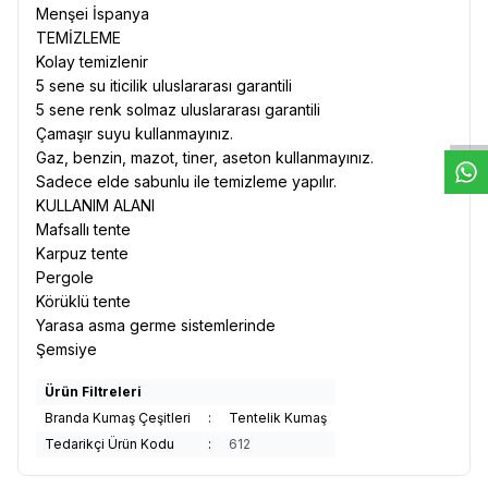
Menşei İspanya
TEMİZLEME
Kolay temizlenir
W
h
t
s
a
p
p
D
e
s
e
H
a
t
t
5 sene su iticilik uluslararası garantili
5 sene renk solmaz uluslararası garantili
Çamaşır suyu kullanmayınız.
Gaz, benzin, mazot, tiner, aseton kullanmayınız.
Sadece elde sabunlu ile temizleme yapılır.
KULLANIM ALANI
Mafsallı tente
Karpuz tente
Pergole
Körüklü tente
Yarasa asma germe sistemlerinde
Şemsiye
Ürün Filtreleri
Branda Kumaş Çeşitleri
:
Tentelik Kumaş
Tedarikçi Ürün Kodu
:
612