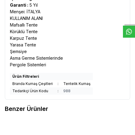
W
h
t
s
a
p
p
D
e
s
e
H
a
t
t
Garanti :
5 Yıl
Menşei: İTALYA
KULLANIM ALANI
Mafsallı Tente
Körüklü Tente
Karpuz Tente
Yarasa Tente
Şemsiye
Asma Germe Sistemlerinde
Pergole Sistemleri
Ürün Filtreleri
Branda Kumaş Çeşitleri
:
Tentelik Kumaş
Tedarikçi Ürün Kodu
:
988
Benzer Ürünler
Kumascihome
Sauleda Yeşil
Corti
Corti Mavi Gri Çizgili
Yeni
Yeni
Favorilere Ekle
Favorilere Ekle
Tentelik Kumaş Musgo 2247
Tentelik Kumaş 8000-875
724,33
TL
724,33
TL