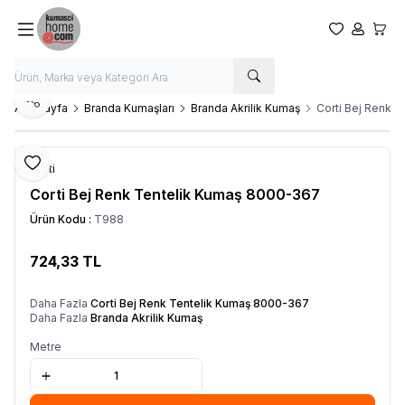
Favorilerim
Hesabım
Sepet
Paylaş
Ana Sayfa
Branda Kumaşları
Branda Akrilik Kumaş
Corti Bej Renk 
Favoriye Ekle
Corti
Corti Bej Renk Tentelik Kumaş 8000-367
Ürün Kodu :
T988
724,33
TL
SEPETE EKLE
Daha Fazla
Corti Bej Renk Tentelik Kumaş 8000-367
Daha Fazla
Branda Akrilik Kumaş
Metre