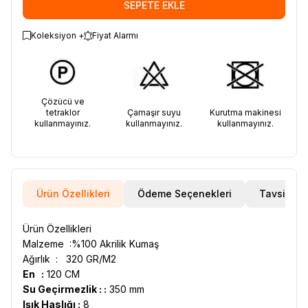
SEPETE EKLE
Koleksiyon +
Fiyat Alarmı
Çözücü ve
tetraklor
Çamaşır suyu
Kurutma makinesi
kullanmayınız.
kullanmayınız.
kullanmayınız.
Ürün Özellikleri
Ödeme Seçenekleri
Tavsiye E
Ürün Özellikleri
Malzeme :%100 Akrilik Kumaş
Ağırlık : 320 GR/M2
En :
120 CM
Su Geçirmezlik : :
350 mm
Işık Haslığı :
8