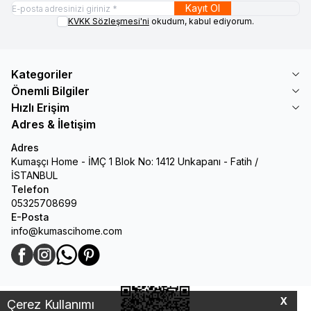
Kayıt Ol
KVKK Sözleşmesi'ni
okudum, kabul ediyorum.
Kategoriler
Önemli Bilgiler
Hızlı Erişim
Adres & İletişim
Adres
Kumaşçı Home - İMÇ 1 Blok No: 1412 Unkapanı - Fatih /
İSTANBUL
Telefon
05325708699
E-Posta
info@kumascihome.com
Facebook
Instagram
WhatsApp
Pinterest
X
Çerez Kullanımı