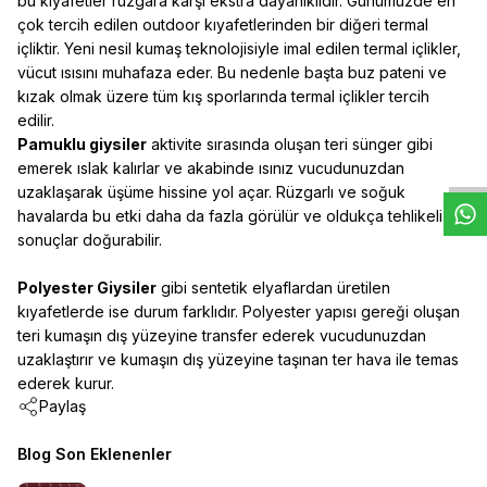
bu kıyafetler rüzgara karşı ekstra dayanıklıdır. Günümüzde en
çok tercih edilen outdoor kıyafetlerinden bir diğeri termal
içliktir. Yeni nesil kumaş teknolojisiyle imal edilen termal içlikler,
vücut ısısını muhafaza eder. Bu nedenle başta buz pateni ve
kızak olmak üzere tüm kış sporlarında termal içlikler tercih
W
h
t
s
a
p
p
D
e
s
e
H
a
t
t
edilir.
Pamuklu giysiler
aktivite sırasında oluşan teri sünger gibi
emerek ıslak kalırlar ve akabinde ısınız vucudunuzdan
uzaklaşarak üşüme hissine yol açar. Rüzgarlı ve soğuk
havalarda bu etki daha da fazla görülür ve oldukça tehlikeli
sonuçlar doğurabilir.
Polyester Giysiler
gibi sentetik elyaflardan üretilen
kıyafetlerde ise durum farklıdır. Polyester yapısı gereği oluşan
teri kumaşın dış yüzeyine transfer ederek vucudunuzdan
uzaklaştırır ve kumaşın dış yüzeyine taşınan ter hava ile temas
ederek kurur.
Paylaş
Blog Son Eklenenler