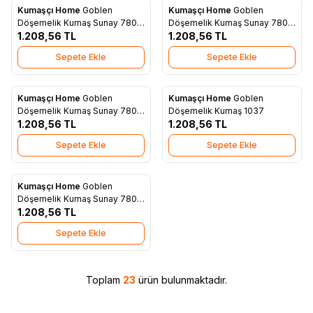
Kumaşçı Home
Goblen
Kumaşçı Home
Goblen
Yeni
Yeni
Favorilere Ekle
Favorilere Ekle
Döşemelik Kumaş Sunay 7803
Döşemelik Kumaş Sunay 7803
-A2
1.208,56
TL
-C
1.208,56
TL
Sepete Ekle
Sepete Ekle
Kumaşçı Home
Goblen
Kumaşçı Home
Goblen
Yeni
Yeni
Favorilere Ekle
Favorilere Ekle
Döşemelik Kumaş Sunay 7801
Döşemelik Kumaş 1037
- C
1.208,56
TL
1.208,56
TL
Sepete Ekle
Sepete Ekle
Kumaşçı Home
Goblen
Yeni
Favorilere Ekle
Döşemelik Kumaş Sunay 7801
- A2
1.208,56
TL
Sepete Ekle
Toplam
23
ürün bulunmaktadır.