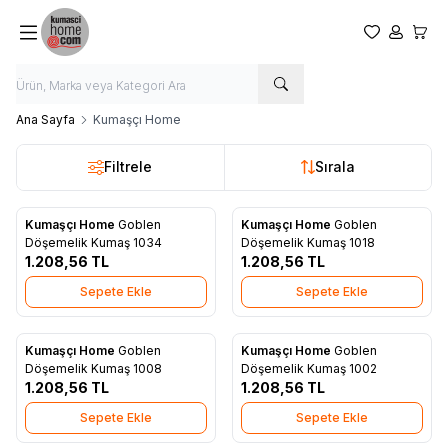
Favorilerim
Hesabım
Sepet
Ana Sayfa
Kumaşçı Home
Filtrele
Sırala
Kumaşçı Home
Goblen
Kumaşçı Home
Goblen
Yeni
Yeni
Favorilere Ekle
Favorilere Ekle
Döşemelik Kumaş 1034
Döşemelik Kumaş 1018
1.208,56
TL
1.208,56
TL
Sepete Ekle
Sepete Ekle
Kumaşçı Home
Goblen
Kumaşçı Home
Goblen
Yeni
Yeni
Favorilere Ekle
Favorilere Ekle
Döşemelik Kumaş 1008
Döşemelik Kumaş 1002
1.208,56
TL
1.208,56
TL
Sepete Ekle
Sepete Ekle