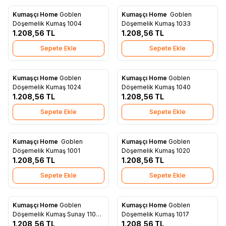
Kumaşçı Home
Goblen
Kumaşçı Home
Goblen
Yeni
Yeni
Favorilere Ekle
Favorilere Ekle
Döşemelik Kumaş 1004
Döşemelik Kumaş 1033
1.208,56
TL
1.208,56
TL
Sepete Ekle
Sepete Ekle
Kumaşçı Home
Goblen
Kumaşçı Home
Goblen
Yeni
Yeni
Favorilere Ekle
Favorilere Ekle
Döşemelik Kumaş 1024
Döşemelik Kumaş 1040
1.208,56
TL
1.208,56
TL
Sepete Ekle
Sepete Ekle
Kumaşçı Home
Goblen
Kumaşçı Home
Goblen
Yeni
Yeni
Favorilere Ekle
Favorilere Ekle
Döşemelik Kumaş 1001
Döşemelik Kumaş 1020
1.208,56
TL
1.208,56
TL
Sepete Ekle
Sepete Ekle
Kumaşçı Home
Goblen
Kumaşçı Home
Goblen
Yeni
Yeni
Favorilere Ekle
Favorilere Ekle
Döşemelik Kumaş Sunay 1104 -
Döşemelik Kumaş 1017
A1
1.208,56
TL
1.208,56
TL