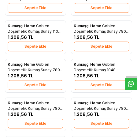
Sepete Ekle
Sepete Ekle
Kumaşçı Home
Goblen
Kumaşçı Home
Goblen
Yeni
Yeni
Favorilere Ekle
Favorilere Ekle
Döşemelik Kumaş Sunay 1104 -
Döşemelik Kumaş Sunay 7804
A2
1.208,56
TL
-Düz
1.208,56
TL
Sepete Ekle
Sepete Ekle
W
h
t
s
a
p
p
D
e
s
e
H
a
t
t
Kumaşçı Home
Goblen
Kumaşçı Home
Goblen
Yeni
Yeni
Favorilere Ekle
Favorilere Ekle
Döşemelik Kumaş Sunay 7804
Döşemelik Kumaş 1048
-A2
1.208,56
TL
1.208,56
TL
Sepete Ekle
Sepete Ekle
Kumaşçı Home
Goblen
Kumaşçı Home
Goblen
Yeni
Yeni
Favorilere Ekle
Favorilere Ekle
Döşemelik Kumaş Sunay 7804
Döşemelik Kumaş Sunay 7803
- A1
1.208,56
TL
Düz
1.208,56
TL
Sepete Ekle
Sepete Ekle