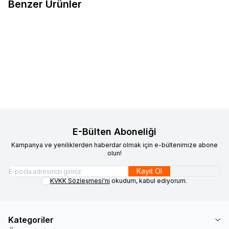
Benzer Ürünler
Kumaşçı Home
Goblen
Kumaşçı Home
Goblen
Yeni
Yeni
Favorilere Ekle
Favorilere Ekle
Döşemelik Kumaş 1034
Döşemelik Kumaş 1018
1.207,99
TL
1.207,99
TL
Sepete Ekle
Sepete Ekle
E-Bülten Aboneliği
Kampanya ve yeniliklerden haberdar olmak için e-bültenimize abone
olun!
Kayıt Ol
KVKK Sözleşmesi'ni
okudum, kabul ediyorum.
Kategoriler