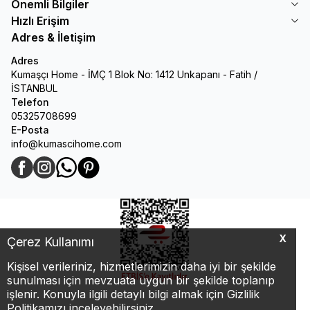
Önemli Bilgiler
Hızlı Erişim
Adres & İletişim
Adres
Kumaşçı Home - İMÇ 1 Blok No: 1412 Unkapanı - Fatih /
İSTANBUL
Telefon
05325708699
E-Posta
info@kumascihome.com
Facebook
Instagram
WhatsApp
Pinterest
X
Çerez Kullanımı
Kişisel verileriniz, hizmetlerimizin daha iyi bir şekilde
sunulması için mevzuata uygun bir şekilde toplanıp
işlenir. Konuyla ilgili detaylı bilgi almak için Gizlilik
Politikamızı inceleyebilirsiniz.