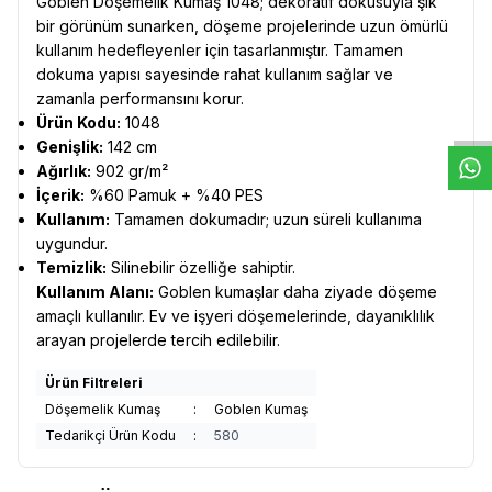
Goblen Döşemelik Kumaş 1048; dekoratif dokusuyla şık
bir görünüm sunarken, döşeme projelerinde uzun ömürlü
kullanım hedefleyenler için tasarlanmıştır. Tamamen
W
h
t
s
a
p
p
D
e
s
e
H
a
t
t
dokuma yapısı sayesinde rahat kullanım sağlar ve
zamanla performansını korur.
Ürün Kodu:
1048
Genişlik:
142 cm
Ağırlık:
902 gr/m²
İçerik:
%60 Pamuk + %40 PES
Kullanım:
Tamamen dokumadır; uzun süreli kullanıma
uygundur.
Temizlik:
Silinebilir özelliğe sahiptir.
Kullanım Alanı:
Goblen kumaşlar daha ziyade döşeme
amaçlı kullanılır. Ev ve işyeri döşemelerinde, dayanıklılık
arayan projelerde tercih edilebilir.
Ürün Filtreleri
Döşemelik Kumaş
:
Goblen Kumaş
Tedarikçi Ürün Kodu
:
580