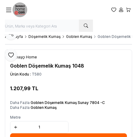
Favorilerim
Hesabım
Sepet
Paylaş
Ana Sayfa
Döşemelik Kumaş
Goblen Kumaş
Goblen Döşemelik Ku
Favoriye Ekle
Kumaşçı Home
Goblen Döşemelik Kumaş 1048
Ürün Kodu :
T580
1.207,99
TL
SEPETE EKLE
Daha Fazla
Goblen Döşemelik Kumaş Sunay 7804 -C
Daha Fazla
Goblen Kumaş
Metre