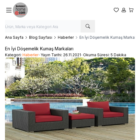
Favorilerim
Hesabım
Sepet
Ana Sayfa
Blog Sayfası
Haberler
En İyi Döşemelik Kumaş Markaları
En İyi Döşemelik Kumaş Markaları
Kategori:
Haberler
•
Yayın Tarihi:
26.11.2021
•
Okuma Süresi:
5 Dakika