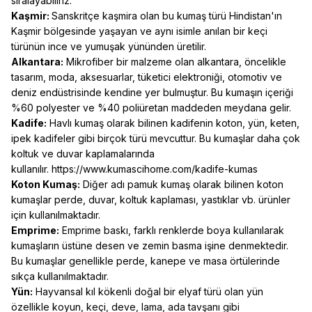
sıralayabiliriz:
Kaşmir:
Sanskritçe kaşmira olan bu kumaş türü Hindistan'ın
Kaşmir bölgesinde yaşayan ve aynı isimle anılan bir keçi
türünün ince ve yumuşak yününden üretilir.
Alkantara:
Mikrofiber bir malzeme olan alkantara, öncelikle
tasarım, moda, aksesuarlar, tüketici elektroniği, otomotiv ve
deniz endüstrisinde kendine yer bulmuştur. Bu kumaşın içeriği
%60 polyester ve %40 poliüretan maddeden meydana gelir.
Kadife:
Havlı kumaş olarak bilinen kadifenin koton, yün, keten,
ipek kadifeler gibi birçok türü mevcuttur. Bu kumaşlar daha çok
koltuk ve duvar kaplamalarında
kullanılır.
https://www.kumascihome.com/kadife-kumas
Koton Kumaş:
Diğer adı pamuk kumaş olarak bilinen koton
kumaşlar perde, duvar, koltuk kaplaması, yastıklar vb. ürünler
için kullanılmaktadır.
Emprime:
Emprime baskı, farklı renklerde boya kullanılarak
kumaşların üstüne desen ve zemin basma işine denmektedir.
Bu kumaşlar genellikle perde, kanepe ve masa örtülerinde
sıkça kullanılmaktadır.
Yün:
Hayvansal kıl kökenli doğal bir elyaf türü olan yün
özellikle koyun, keçi, deve, lama, ada tavşanı gibi