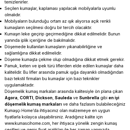
temizlenirler.
Seçilen kumaşlar, kaplaması yapılacak mobilyalarla uyumlu
olmalıdır.
Mobilyaların bulunduğu ortam az ışık alıyorsa açık renkli
kumaşların seçilmesi doğru bir tercih olacaktır.
Kumaşın leke geçirip geçirmediğine dikkat edilmelidir. Bunun
yanında iplik içeriğine de bakılmalıdır.
Döşemede kullanılan kumaşların yıkanabilirliğine ve
sağlamlığına dikkat edilmelidir.
Döşeme kumaşta çekme olup olmadığına dikkat etmek gerekir.
Pamuk, keten ve ipek türü liflerden elde edilen kumaşlar daha
kalitelidir. Bu lifler arasında pamuk ışığa dayanıklı olmadığından
bazı tekstil firmaları bu kumaşlar için bazı teknikler
uygulamaktadır.
Döşemelik kumaş markaları arasında kalitesiyle ön plana çıkan
Agora
,
CORTI
,
Dickson
,
Sauleda
ve
Sunbrella
gibi
en iyi
döşemelik kumaş markaları
ve daha fazlasını bulabileceğiniz
Kumaşçı Home’da ihtiyacınız olan malzemeye en uygun
fiyatlarla kolayca ulaşabilirsiniz. Aradığınız kalite için
www.kumascihome.com
, her ihtiyaca yönelik zengin kumaş
çeşitleri ve geniş fiyat aralıkları ile her zaman yanınızda.