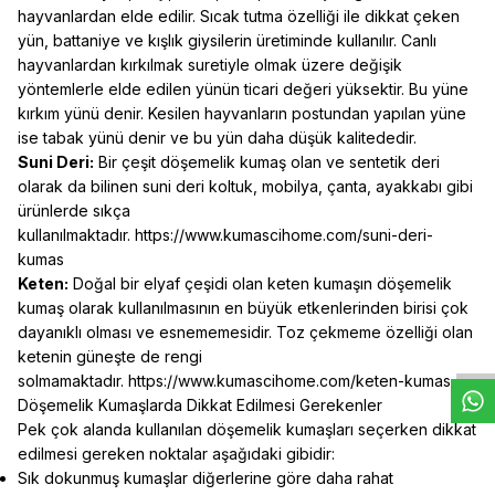
hayvanlardan elde edilir. Sıcak tutma özelliği ile dikkat çeken
yün, battaniye ve kışlık giysilerin üretiminde kullanılır. Canlı
hayvanlardan kırkılmak suretiyle olmak üzere değişik
yöntemlerle elde edilen yünün ticari değeri yüksektir. Bu yüne
kırkım yünü denir. Kesilen hayvanların postundan yapılan yüne
ise tabak yünü denir ve bu yün daha düşük kalitededir.
Suni Deri:
Bir çeşit döşemelik kumaş olan ve sentetik deri
olarak da bilinen suni deri koltuk, mobilya, çanta, ayakkabı gibi
ürünlerde sıkça
kullanılmaktadır.
https://www.kumascihome.com/suni-deri-
kumas
Keten:
Doğal bir elyaf çeşidi olan keten kumaşın döşemelik
W
h
t
s
a
p
p
D
e
s
e
H
a
t
t
kumaş olarak kullanılmasının en büyük etkenlerinden birisi çok
dayanıklı olması ve esnememesidir. Toz çekmeme özelliği olan
ketenin güneşte de rengi
solmamaktadır.
https://www.kumascihome.com/keten-kumas
Döşemelik Kumaşlarda Dikkat Edilmesi Gerekenler
Pek çok alanda kullanılan döşemelik kumaşları seçerken dikkat
edilmesi gereken noktalar aşağıdaki gibidir:
Sık dokunmuş kumaşlar diğerlerine göre daha rahat