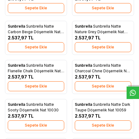
Sepete Ekle
Sepete Ekle
Sunbrella
Sunbrella Natte
Sunbrella
Sunbrella Natte
Yeni
Yeni
Favorilere Ekle
Favorilere Ekle
Carbon Beıge Döşemelik Nat
Nature Grey Döşemelik Nat
10065
2.537,97
TL
10040
2.537,97
TL
Sepete Ekle
Sepete Ekle
W
h
t
s
a
p
p
D
e
s
e
H
a
t
t
Sunbrella
Sunbrella Natte
Sunbrella
Sunbrella Natte
Yeni
Yeni
Favorilere Ekle
Favorilere Ekle
Flanelle Chalk Döşemelik Nat
Charcoal Chıne Döşemelik Nat
10153
2.537,97
TL
10063
2.537,97
TL
Sepete Ekle
Sepete Ekle
Sunbrella
Sunbrella Natte
Sunbrella
Sunbrella Natte Dark
Yeni
Yeni
Favorilere Ekle
Favorilere Ekle
Sooty Döşemelik Nat 10030
Taupe Döşemelik Nat 10059
2.537,97
TL
2.537,97
TL
Sepete Ekle
Sepete Ekle