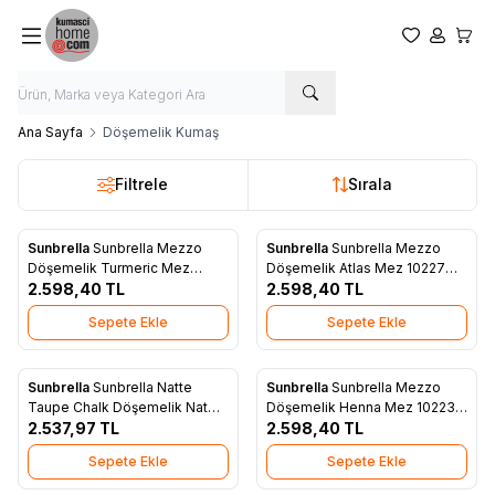
Favorilerim
Hesabım
Sepet
Ana Sayfa
Döşemelik Kumaş
Filtrele
Sırala
Sunbrella
Sunbrella Mezzo
Sunbrella
Sunbrella Mezzo
Yeni
Yeni
Favorilere Ekle
Favorilere Ekle
Döşemelik Turmeric Mez
Döşemelik Atlas Mez 10227
10220 137
2.598,40
TL
137
2.598,40
TL
Sepete Ekle
Sepete Ekle
Sunbrella
Sunbrella Natte
Sunbrella
Sunbrella Mezzo
Yeni
Yeni
Favorilere Ekle
Favorilere Ekle
Taupe Chalk Döşemelik Nat
Döşemelik Henna Mez 10223
10155
2.537,97
TL
137
2.598,40
TL
Sepete Ekle
Sepete Ekle