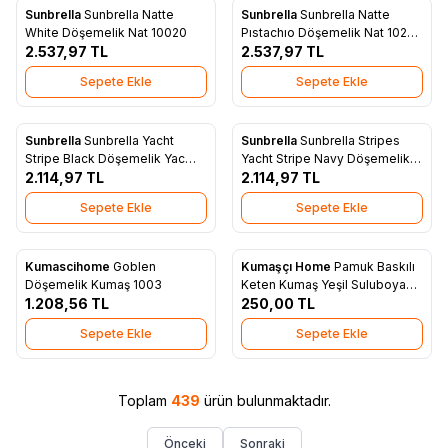
Sunbrella
Sunbrella Natte
Sunbrella
Sunbrella Natte
Yeni
Yeni
Favorilere Ekle
Favorilere Ekle
White Döşemelik Nat 10020
Pıstachıo Döşemelik Nat 10233
2.537,97
TL
140
2.537,97
TL
Sepete Ekle
Sepete Ekle
Sunbrella
Sunbrella Yacht
Sunbrella
Sunbrella Stripes
Yeni
Yeni
Favorilere Ekle
Favorilere Ekle
Stripe Black Döşemelik Yac
Yacht Stripe Navy Döşemelik
3740
2.114,97
TL
Yac 3722
2.114,97
TL
Sepete Ekle
Sepete Ekle
Kumascihome
Goblen
Kumaşçı Home
Pamuk Baskılı
Yeni
Yeni
Favorilere Ekle
Favorilere Ekle
Döşemelik Kumaş 1003
Keten Kumaş Yeşil Suluboya
1.208,56
TL
Desenli 3
250,00
TL
Sepete Ekle
Sepete Ekle
Toplam
439
ürün bulunmaktadır.
Önceki
Sonraki