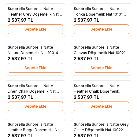
Sunbrella
Sunbrella Natte
Sunbrella
Sunbrella Natte
Yeni
Yeni
Favorilere Ekle
Favorilere Ekle
Heather Grey Döşemelik Nat
Tonka Döşemelik Nat 10101
10029
2.537,97
TL
140
2.537,97
TL
Sepete Ekle
Sepete Ekle
Sunbrella
Sunbrella Natte
Sunbrella
Sunbrella Natte
Yeni
Yeni
Favorilere Ekle
Favorilere Ekle
Nature Döşemelik Nat 10014
Canvas Döşemelik Nat 10021
2.537,97
TL
2.537,97
TL
Sepete Ekle
Sepete Ekle
Sunbrella
Sunbrella Natte
Sunbrella
Sunbrella Natte
Yeni
Yeni
Favorilere Ekle
Favorilere Ekle
Lınen Chalk Döşemelik Nat
Heather Chalk Döşemelik
10151
2.537,97
TL
10150
2.537,97
TL
Sepete Ekle
Sepete Ekle
Sunbrella
Sunbrella Natte
Sunbrella
Sunbrella Natte Grey
Yeni
Yeni
Favorilere Ekle
Favorilere Ekle
Heather Beıge Döşemelik Nat
Chıne Döşemelik Nat 10022
10028
2.537,97
TL
2.537,97
TL