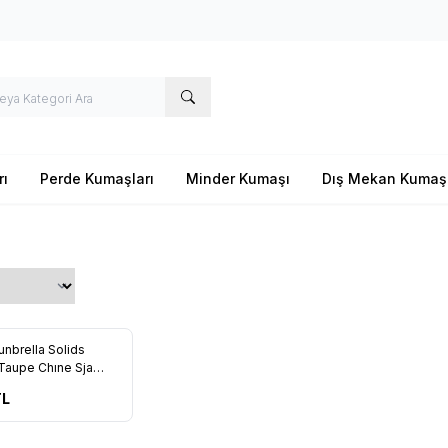
rı
Perde Kumaşları
Minder Kumaşı
Dış Mekan Kumaş
unbrella Solids
re Ekle
aupe Chıne Sja
L