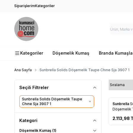
Siparişlerim
Kategoriler
Kategoriler
Döşemelik Kumaş
Branda Kumaşla
Ana Sayfa
Sunbrella Solids Döşemelik Taupe Chıne Sja 3907 1
Seçili Filtreler
Sunbrella Solids Döşemelik Taupe
Yeni
Chıne Sja 3907 1
Sunbrella
S
Favorile
Döşemelik T
3907 137
2.113,98
T
Kategori
Döşemelik Kumaş
(1)