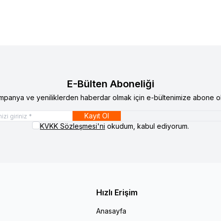
E-Bülten Aboneliği
mpanya ve yeniliklerden haberdar olmak için e-bültenimize abone ol
Kayıt Ol
KVKK Sözleşmesi'ni
okudum, kabul ediyorum.
Hızlı Erişim
Anasayfa