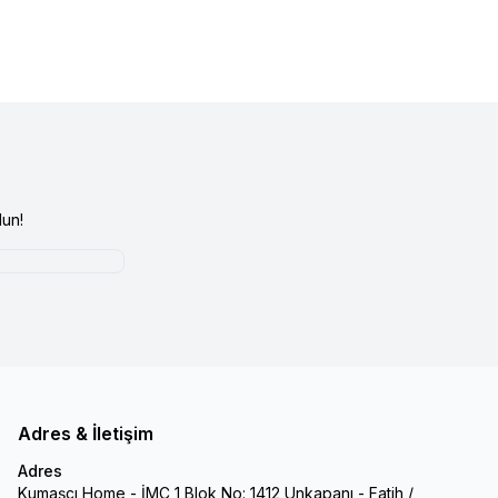
un!
Adres & İletişim
Adres
Kumaşçı Home - İMÇ 1 Blok No: 1412 Unkapanı - Fatih /