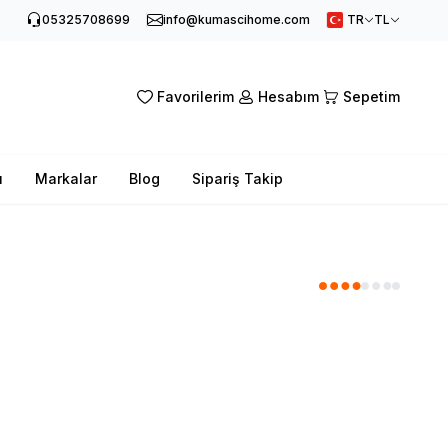
05325708699
info@kumascihome.com
TR
TL
Favorilerim
Hesabım
Sepetim
ı
Markalar
Blog
Sipariş Takip